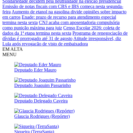
Solidariedade decidem pela neutralidade na eleição presidencial
Emissão de notas fiscais com CBS e IBS começa nesta segunda-
feira
Aumento de etanol na gasolina divide opiniões sobre impacto
em carros
Enade: prazo de recurso para atendimento especial
termina nesta sexta
CNJ acaba com aposentadoria compulsória
como punição máxima para juiz
Censo Escolar 2026: coleta de
dados da 1ª etapa termina nesta sexta
Programa de renegociação de
dívidas é prorrogado até 31 de agosto
Atitude irresponsável, diz
Lula após revogação de visto de embaixadora
EM ALTA
MENU
Deputado Eder Mauro
Deputado Joaquim Passarinho
Deputado Delegado Caveira
Glaucia Rodrigues (Repórter)
Siqueira (TerraSanta)