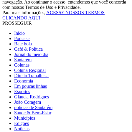
navegação. Ao continuar o acesso, entendemos que você concorda
com nossos Termos de Uso e Privacidade.
Para mais informações,
ACESSE NOSSOS TERMOS
CLICANDO AQUI
PROSSEGUIR
Início
Podcasts
Bate bola
Café & Política
Jornal do meio dia
Santarém
Colunas
Coluna Regional
Direito Trabalhista
Economia
Em poucas linhas
Esportes
Gláucia Rodrigues
João Coragem
notícias de Santarém
Saúde & Bem-Estar
Municípios
Edições
Notícias