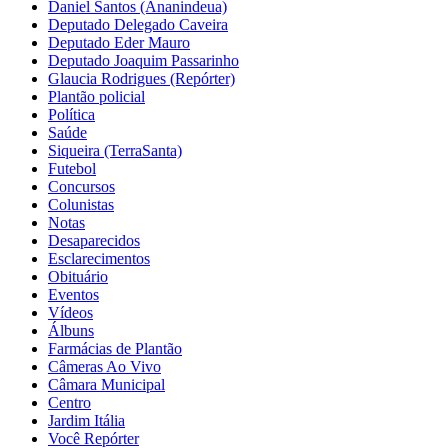
Daniel Santos (Ananindeua)
Deputado Delegado Caveira
Deputado Eder Mauro
Deputado Joaquim Passarinho
Glaucia Rodrigues (Repórter)
Plantão policial
Política
Saúde
Siqueira (TerraSanta)
Futebol
Concursos
Colunistas
Notas
Desaparecidos
Esclarecimentos
Obituário
Eventos
Vídeos
Álbuns
Farmácias de Plantão
Câmeras Ao Vivo
Câmara Municipal
Centro
Jardim Itália
Você Repórter