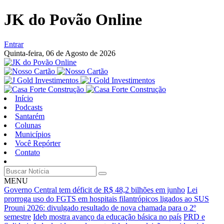
JK do Povão Online
Entrar
Quinta-feira,
06 de Agosto de 2026
Início
Podcasts
Santarém
Colunas
Municípios
Você Repórter
Contato
MENU
Governo Central tem déficit de R$ 48,2 bilhões em junho
Lei
prorroga uso do FGTS em hospitais filantrópicos ligados ao SUS
Prouni 2026: divulgado resultado de nova chamada para o 2º
semestre
Ideb mostra avanço da educação básica no país
PRD e