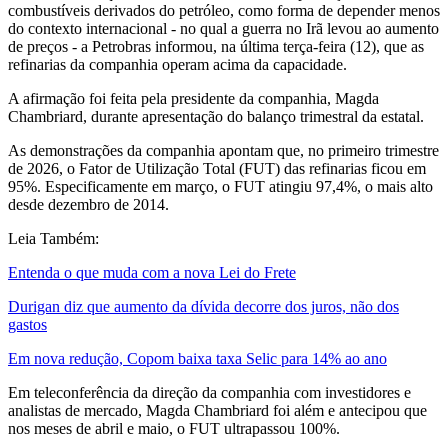
combustíveis derivados do petróleo, como forma de depender menos
do contexto internacional - no qual a guerra no Irã levou ao aumento
de preços - a Petrobras informou, na última terça-feira (12), que as
refinarias da companhia operam acima da capacidade.
A afirmação foi feita pela presidente da companhia, Magda
Chambriard, durante apresentação do balanço trimestral da estatal.
As demonstrações da companhia apontam que, no primeiro trimestre
de 2026, o Fator de Utilização Total (FUT) das refinarias ficou em
95%. Especificamente em março, o FUT atingiu 97,4%, o mais alto
desde dezembro de 2014.
Leia Também:
Entenda o que muda com a nova Lei do Frete
Durigan diz que aumento da dívida decorre dos juros, não dos
gastos
Em nova redução, Copom baixa taxa Selic para 14% ao ano
Em teleconferência da direção da companhia com investidores e
analistas de mercado, Magda Chambriard foi além e antecipou que
nos meses de abril e maio, o FUT ultrapassou 100%.