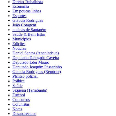
Direito Trabalhista
Economia
Em poucas linhas
Esportes
Gláucia Rodrigues
João Coragem
notícias de Santarém
Saúde & Bem-Estar
Municípios
Edições
Notícias
Daniel Santos (Ananindeua)
Deputado Delegado Caveira
Deputado Eder Mauro
Deputado Joaquim Passarinho
Glaucia Rodrigues (Repórter)
Plantão policial
Política
Saúde
Siqueira (TerraSanta)
Futebol
Concursos
Colunistas
Notas
Desaparecidos