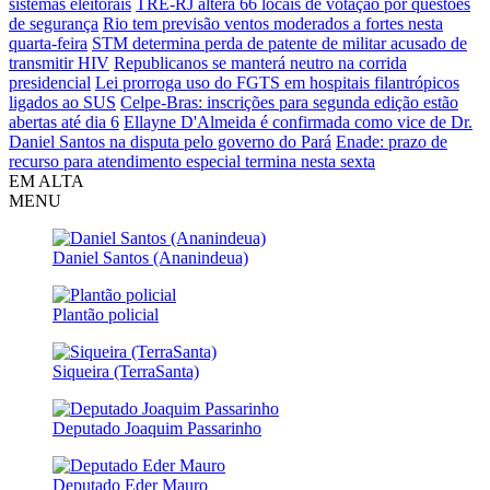
sistemas eleitorais
TRE-RJ altera 66 locais de votação por questões
de segurança
Rio tem previsão ventos moderados a fortes nesta
quarta-feira
STM determina perda de patente de militar acusado de
transmitir HIV
Republicanos se manterá neutro na corrida
presidencial
Lei prorroga uso do FGTS em hospitais filantrópicos
ligados ao SUS
Celpe-Bras: inscrições para segunda edição estão
abertas até dia 6
Ellayne D'Almeida é confirmada como vice de Dr.
Daniel Santos na disputa pelo governo do Pará
Enade: prazo de
recurso para atendimento especial termina nesta sexta
EM ALTA
MENU
Daniel Santos (Ananindeua)
Plantão policial
Siqueira (TerraSanta)
Deputado Joaquim Passarinho
Deputado Eder Mauro