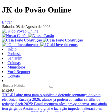
JK do Povão Online
Entrar
Sabado,
08 de Agosto de 2026
Início
Podcasts
Santarém
Colunas
Municípios
Você Repórter
Contato
MENU
TRE-RJ abre urna para o público e defende segurança do voto
eletrônico
Encceja 2026: alunos já podem consultar cartilha de
redação
Saeb 2025: Brasil recupera nível pré-pandemia, mas ainda
tem gargalos
Assinatura digital e lacração impedem alteração em