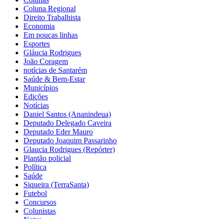
Coluna Regional
Direito Trabalhista
Economia
Em poucas linhas
Esportes
Gláucia Rodrigues
João Coragem
notícias de Santarém
Saúde & Bem-Estar
Municípios
Edições
Notícias
Daniel Santos (Ananindeua)
Deputado Delegado Caveira
Deputado Eder Mauro
Deputado Joaquim Passarinho
Glaucia Rodrigues (Repórter)
Plantão policial
Política
Saúde
Siqueira (TerraSanta)
Futebol
Concursos
Colunistas