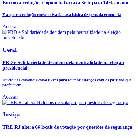
Em nova redução, Copom baixa taxa Selic para 14% ao ano
É a quarta redução consecutiva da taxa básica de juros da economia
Acessar
Geral
PRD e Solidariedade decidem pela neutralidade na eleição
presidencial
Diretórios estaduais estão livres para formar alianças com os partidos que
preferirem.
Acessar
Justiça
TRE-RJ altera 66 locais de votação por questões de segurança