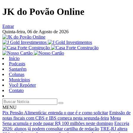
JK do Povão Online
Entrar
Quinta-feira,
06 de Agosto de 2026
Início
Podcasts
Santarém
Colunas
Municípios
Você Repórter
Contato
MENU
Pix Pensão Alimentícia: entenda o que é e como solicitar
Emissão de
notas fiscais com CBS e IBS começa nesta segunda-feira
Mega
Sena acumula e pode pagar R$ 100 milhões neste domingo
Encceja
2026: alunos já podem consultar cartilha de redação
TRE-RJ altera