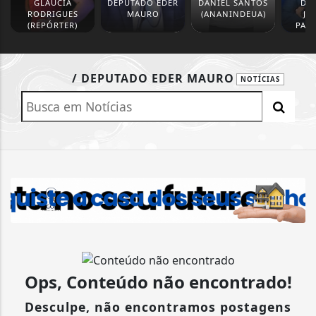
GLAUCIA
DEPUTADO EDER
DANIEL SANTOS
DE
RODRIGUES
MAURO
(ANANINDEUA)
JO
(REPÓRTER)
PAS
/ DEPUTADO EDER MAURO
NOTÍCIAS
Ops, Conteúdo não encontrado!
Desculpe, não encontramos postagens