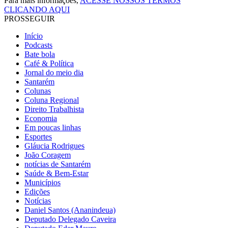
Para mais informações,
ACESSE NOSSOS TERMOS
CLICANDO AQUI
PROSSEGUIR
Início
Podcasts
Bate bola
Café & Política
Jornal do meio dia
Santarém
Colunas
Coluna Regional
Direito Trabalhista
Economia
Em poucas linhas
Esportes
Gláucia Rodrigues
João Coragem
notícias de Santarém
Saúde & Bem-Estar
Municípios
Edições
Notícias
Daniel Santos (Ananindeua)
Deputado Delegado Caveira