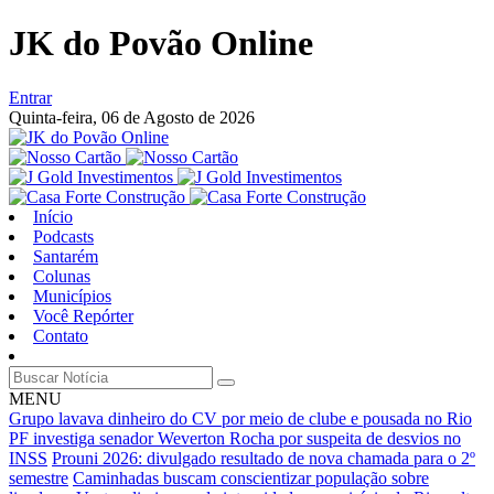
JK do Povão Online
Entrar
Quinta-feira,
06 de Agosto de 2026
Início
Podcasts
Santarém
Colunas
Municípios
Você Repórter
Contato
MENU
Grupo lavava dinheiro do CV por meio de clube e pousada no Rio
PF investiga senador Weverton Rocha por suspeita de desvios no
INSS
Prouni 2026: divulgado resultado de nova chamada para o 2º
semestre
Caminhadas buscam conscientizar população sobre