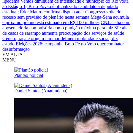
lipedema
Ventos diminuem de intensidade e município do Rio volta
ao Estágio 1
JK do Povão é oficializado candidato a deputado
estadual; Éder Mauro confirma disputa ao...
Congresso volta do
recesso sem previsão de plenário nesta semana
Mega-Sena acumula
e próximo prêmio está estimado em R$ 100 milhões
CNJ acaba com
aposentadoria compulsória como punição máxima para juiz
SP: alta
de casos de sarampo aumenta preocupação dos serviços de saúde
Gênero, raça e origem familiar definem mobilidade social, diz
estudo
Eleições 2026: campanha Boto Fé no Voto quer combater
desinformação
EM ALTA
MENU
Plantão policial
Daniel Santos (Ananindeua)