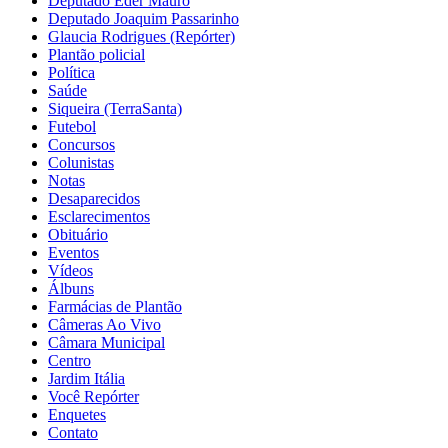
Deputado Eder Mauro
Deputado Joaquim Passarinho
Glaucia Rodrigues (Repórter)
Plantão policial
Política
Saúde
Siqueira (TerraSanta)
Futebol
Concursos
Colunistas
Notas
Desaparecidos
Esclarecimentos
Obituário
Eventos
Vídeos
Álbuns
Farmácias de Plantão
Câmeras Ao Vivo
Câmara Municipal
Centro
Jardim Itália
Você Repórter
Enquetes
Contato