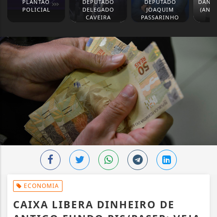
PLANTÃO
DEPUTADO
DEPUTADO
DANIE
POLICIAL
DELEGADO
JOAQUIM
(ANA
CAVEIRA
PASSARINHO
ECONOMIA
CAIXA LIBERA DINHEIRO DE