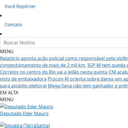
Você Repórter
Contato
MENU
Relatório aponta ação policial como responsável pela viol
congestionamento de mais de 2 mil km
IGP-M tem queda d
Correios no centro do Rio vai a leilão nesta quinta
CNJ acab
visto de embaixadora
Procon-RJ orienta sobre danos em apa
para assédio eleitoral
Mega-Sena não tem ganhador e prêm
EM ALTA
MENU
Deputado Eder Mauro