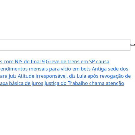
s com NIS de final 9
Greve de trens em SP causa
atendimentos mensais para vício em bets
Antiga sede dos
ra juiz
Atitude irresponsável, diz Lula após revogação de
axa básica de juros
Justiça do Trabalho chama atenção