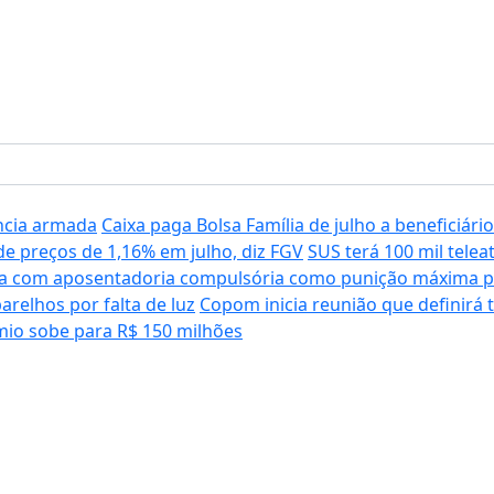
ência armada
Caixa paga Bolsa Família de julho a beneficiário
e preços de 1,16% em julho, diz FGV
SUS terá 100 mil tele
a com aposentadoria compulsória como punição máxima pa
relhos por falta de luz
Copom inicia reunião que definirá t
io sobe para R$ 150 milhões