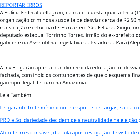
REPORTAR ERROS
A Polícia Federal deflagrou, na manhã desta quarta-feira (
organização criminosa suspeita de desviar cerca de R$ 50 
construção e reforma de escolas em São Félix do Xingu, no 
deputado estadual Torrinho Torres, irmão do ex-prefeito d
gabinete na Assembleia Legislativa do Estado do Pará (Ale
A investigação aponta que dinheiro da educação foi desvia
fachada, com indícios contundentes de que o esquema finan
garimpo ilegal de ouro na Amazônia.
Leia Também:
Lei garante frete mínimo no transporte de cargas; saiba 
PRD e Solidariedade decidem pela neutralidade na eleição 
Atitude irresponsável, diz Lula após revogação de visto d