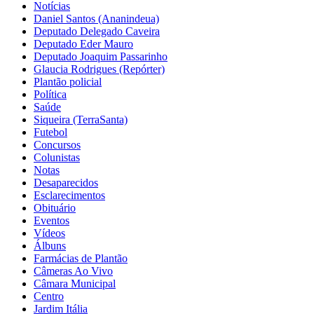
Notícias
Daniel Santos (Ananindeua)
Deputado Delegado Caveira
Deputado Eder Mauro
Deputado Joaquim Passarinho
Glaucia Rodrigues (Repórter)
Plantão policial
Política
Saúde
Siqueira (TerraSanta)
Futebol
Concursos
Colunistas
Notas
Desaparecidos
Esclarecimentos
Obituário
Eventos
Vídeos
Álbuns
Farmácias de Plantão
Câmeras Ao Vivo
Câmara Municipal
Centro
Jardim Itália