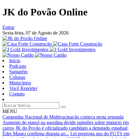
JK do Povão Online
Entrar
Sexta-feira,
07 de Agosto de 2026
Início
Podcasts
Santarém
Colunas
Municípios
Você Repórter
Contato
MENU
Campanha Nacional de Multivacinação começa nesta segunda
Aumento de etanol na gasolina divide opiniões sobre impacto em
carros
JK do Povão é oficializado candidato a deputado estadual;
Éder Mauro confirma disputa ao...
Lei prorroga uso do FGTS em