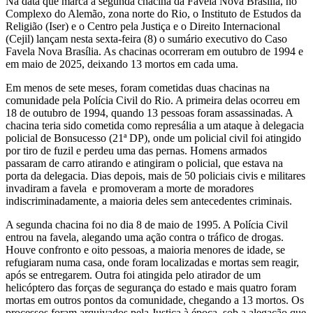
Na data que marca a segunda chacina da Favela Nova Brasília, no
Complexo do Alemão, zona norte do Rio, o Instituto de Estudos da
Religião (Iser) e o Centro pela Justiça e o Direito Internacional
(Cejil) lançam nesta sexta-feira (8) o sumário executivo do Caso
Favela Nova Brasília. As chacinas ocorreram em outubro de 1994 e
em maio de 2025, deixando 13 mortos em cada uma.
Em menos de sete meses, foram cometidas duas chacinas na
comunidade pela Polícia Civil do Rio. A primeira delas ocorreu em
18 de outubro de 1994, quando 13 pessoas foram assassinadas. A
chacina teria sido cometida como represália a um ataque à delegacia
policial de Bonsucesso (21ª DP), onde um policial civil foi atingido
por tiro de fuzil e perdeu uma das pernas. Homens armados
passaram de carro atirando e atingiram o policial, que estava na
porta da delegacia. Dias depois, mais de 50 policiais civis e militares
invadiram a favela e promoveram a morte de moradores
indiscriminadamente, a maioria deles sem antecedentes criminais.
A segunda chacina foi no dia 8 de maio de 1995. A Polícia Civil
entrou na favela, alegando uma ação contra o tráfico de drogas.
Houve confronto e oito pessoas, a maioria menores de idade, se
refugiaram numa casa, onde foram localizadas e mortas sem reagir,
após se entregarem. Outra foi atingida pelo atirador de um
helicóptero das forças de segurança do estado e mais quatro foram
mortas em outros pontos da comunidade, chegando a 13 mortos. Os
processos foram arquivados pela Justiça à época, sob a alegação que