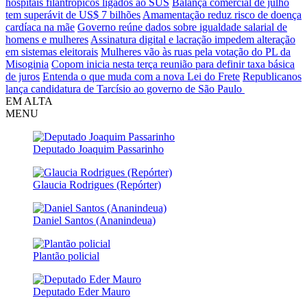
hospitais filantrópicos ligados ao SUS
Balança comercial de julho
tem superávit de US$ 7 bilhões
Amamentação reduz risco de doença
cardíaca na mãe
Governo reúne dados sobre igualdade salarial de
homens e mulheres
Assinatura digital e lacração impedem alteração
em sistemas eleitorais
Mulheres vão às ruas pela votação do PL da
Misoginia
Copom inicia nesta terça reunião para definir taxa básica
de juros
Entenda o que muda com a nova Lei do Frete
Republicanos
lança candidatura de Tarcísio ao governo de São Paulo
EM ALTA
MENU
Deputado Joaquim Passarinho
Glaucia Rodrigues (Repórter)
Daniel Santos (Ananindeua)
Plantão policial
Deputado Eder Mauro