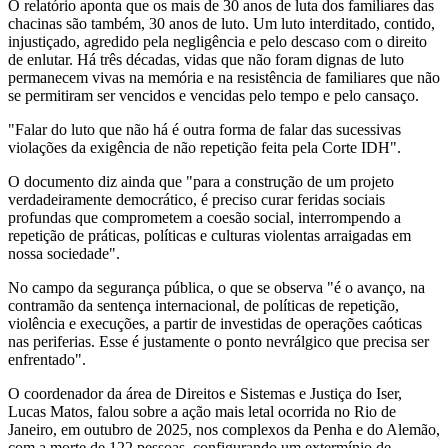
O relatório aponta que os mais de 30 anos de luta dos familiares das
chacinas são também, 30 anos de luto. Um luto interditado, contido,
injustiçado, agredido pela negligência e pelo descaso com o direito
de enlutar. Há três décadas, vidas que não foram dignas de luto
permanecem vivas na memória e na resistência de familiares que não
se permitiram ser vencidos e vencidas pelo tempo e pelo cansaço.
"Falar do luto que não há é outra forma de falar das sucessivas
violações da exigência de não repetição feita pela Corte IDH".
O documento diz ainda que "para a construção de um projeto
verdadeiramente democrático, é preciso curar feridas sociais
profundas que comprometem a coesão social, interrompendo a
repetição de práticas, políticas e culturas violentas arraigadas em
nossa sociedade".
No campo da segurança pública, o que se observa "é o avanço, na
contramão da sentença internacional, de políticas de repetição,
violência e execuções, a partir de investidas de operações caóticas
nas periferias. Esse é justamente o ponto nevrálgico que precisa ser
enfrentado".
O coordenador da área de Direitos e Sistemas e Justiça do Iser,
Lucas Matos, falou sobre a ação mais letal ocorrida no Rio de
Janeiro, em outubro de 2025, nos complexos da Penha e do Alemão,
com a morte de 122 pessoas, configurando um extermínio de