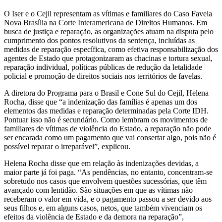
O Iser e o Cejil representam as vítimas e familiares do Caso Favela
Nova Brasília na Corte Interamericana de Direitos Humanos. Em
busca de justiça e reparação, as organizações atuam na disputa pelo
cumprimento dos pontos resolutivos da sentença, incluídas as
medidas de reparação específica, como efetiva responsabilização dos
agentes de Estado que protagonizaram as chacinas e tortura sexual,
reparação individual, políticas públicas de redução da letalidade
policial e promoção de direitos sociais nos territórios de favelas.
A diretora do Programa para o Brasil e Cone Sul do Cejil, Helena
Rocha, disse que “a indenização das famílias é apenas um dos
elementos das medidas e reparação determinadas pela Corte IDH.
Pontuar isso não é secundário. Como lembram os movimentos de
familiares de vítimas de violência do Estado, a reparação não pode
ser encarada como um pagamento que vai consertar algo, pois não é
possível reparar o irreparável”, explicou.
Helena Rocha disse que em relação às indenizações devidas, a
maior parte já foi paga. “As pendências, no entanto, concentram-se
sobretudo nos casos que envolvem questões sucessórias, que têm
avançado com lentidão. São situações em que as vítimas não
receberam o valor em vida, e o pagamento passou a ser devido aos
seus filhos e, em alguns casos, netos, que também vivenciam os
efeitos da violência de Estado e da demora na reparação”,