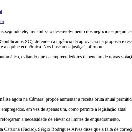
al
ora
ue, segundo ele, inviabiliza o desenvolvimento dos negócios e prejudic
Republicanos-SC), defendeu a urgência da aprovação da proposta e ressa
va é a equipe econômica. Nós buscamos justiça", afirmou.
 automática, evitando que os empreendedores dependam de novas votaçõe
análise agora na Câmara, propõe aumentar a receita bruta anual permi
 empregados, em vez de apenas um, como permite a legislação atual.
 reforçaram a necessidade de elevar os limites de enquadramento.
Catarina (Facisc), Sérgio Rodrigues Alves disse que a falta de corre