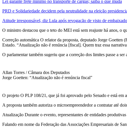
Lei garante frete mínimo no transporte de cargas; saiba o que muda
PRD e Solidariedade decidem pela neutralidade na eleição presidenci
Atitude irresponsável, diz Lula após revogação de visto de embaixad
O ministro destacou que o teto do MEI está sem reajuste há anos, o q
Correção automática O relator da proposta, deputado Jorge Goetten (
Estado. “Atualização não é renúncia [fiscal]. Quem traz essa narrati
O parlamentar também sugeriu que a correção dos limites passe a ser
Allan Torres / Câmara dos Deputados
Jorge Goetten: “Atualização não é renúncia fiscal"
O projeto O PLP 108/21, que já foi aprovado pelo Senado e está em 
A proposta também autoriza o microempreendedor a contratar até dois
Atualização Durante o evento, representantes de entidades produtivas
Falando em nome da Federação das Associações Empresariais de Santa 