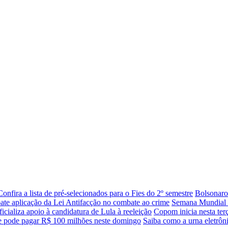
Confira a lista de pré-selecionados para o Fies do 2º semestre
Bolsonaro
te aplicação da Lei Antifacção no combate ao crime
Semana Mundial 
ficializa apoio à candidatura de Lula à reeleição
Copom inicia nesta terç
 pode pagar R$ 100 milhões neste domingo
Saiba como a urna eletrôni