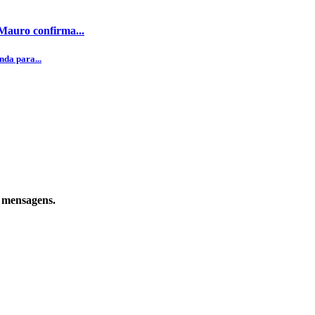
 Mauro confirma...
da para...
e mensagens.