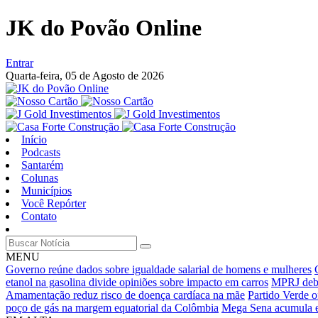
JK do Povão Online
Entrar
Quarta-feira,
05 de Agosto de 2026
Início
Podcasts
Santarém
Colunas
Municípios
Você Repórter
Contato
MENU
Governo reúne dados sobre igualdade salarial de homens e mulheres
etanol na gasolina divide opiniões sobre impacto em carros
MPRJ deba
Amamentação reduz risco de doença cardíaca na mãe
Partido Verde o
poço de gás na margem equatorial da Colômbia
Mega Sena acumula e