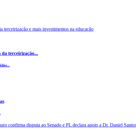
da terceirização...
das...
ias
.