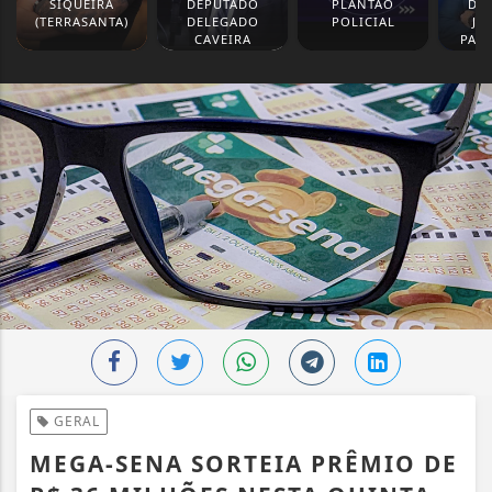
SIQUEIRA
DEPUTADO
PLANTÃO
DE
(TERRASANTA)
DELEGADO
POLICIAL
JO
CAVEIRA
PAS
GERAL
MEGA-SENA SORTEIA PRÊMIO DE