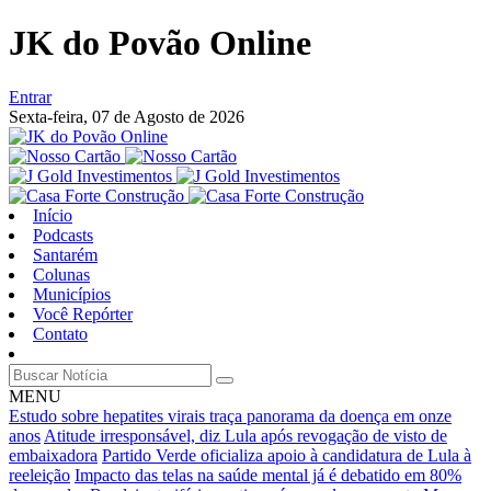
JK do Povão Online
Entrar
Sexta-feira,
07 de Agosto de 2026
Início
Podcasts
Santarém
Colunas
Municípios
Você Repórter
Contato
MENU
Estudo sobre hepatites virais traça panorama da doença em onze
anos
Atitude irresponsável, diz Lula após revogação de visto de
embaixadora
Partido Verde oficializa apoio à candidatura de Lula à
reeleição
Impacto das telas na saúde mental já é debatido em 80%