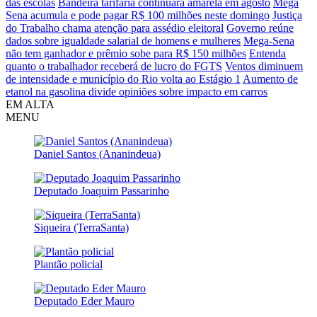
das escolas
Bandeira tarifária continuará amarela em agosto
Mega
Sena acumula e pode pagar R$ 100 milhões neste domingo
Justiça
do Trabalho chama atenção para assédio eleitoral
Governo reúne
dados sobre igualdade salarial de homens e mulheres
Mega-Sena
não tem ganhador e prêmio sobe para R$ 150 milhões
Entenda
quanto o trabalhador receberá de lucro do FGTS
Ventos diminuem
de intensidade e município do Rio volta ao Estágio 1
Aumento de
etanol na gasolina divide opiniões sobre impacto em carros
EM ALTA
MENU
Daniel Santos (Ananindeua)
Deputado Joaquim Passarinho
Siqueira (TerraSanta)
Plantão policial
Deputado Eder Mauro