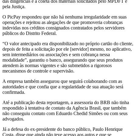
das diligências e à coleta dos materiais solicitados pelo MPDFT e
pela Justiça.
O PicPay respondeu que não há nenhuma irregularidade em suas
operações e rejeitou as alegações de que promoveria cobranças
indevidas nos créditos consignados contratados pelos servidores
públicos do Distrito Federal.
“O valor antecipado era disponibilizado no próprio cartão do cliente,
depois de feita a solicitação por ele [servidor] mesmo, no aplicativo,
sem intermediários ou associações e sem cobrança nessa
modalidade”, garantiu o banco, assegurando que seus produtos
atendem às normas vigentes e são submetidos a rigorosos
mecanismos de controle e supervisão.
A empresa também assegurou que seguirá colaborando com as
autoridades e que confia que a regularidade de sua atuação será
confirmada.
Até a publicação desta reportagem, a assessoria do BRB não tinha
respondido à tentativa de contato da Agência Brasil, que também
não conseguiu contato com Eduardo Chedid Simões ou com seus
advogados.
Já a defesa do ex-presidente do banco público, Paulo Henrique
Costa, disse que ainda não teve acesso aos autos e que se