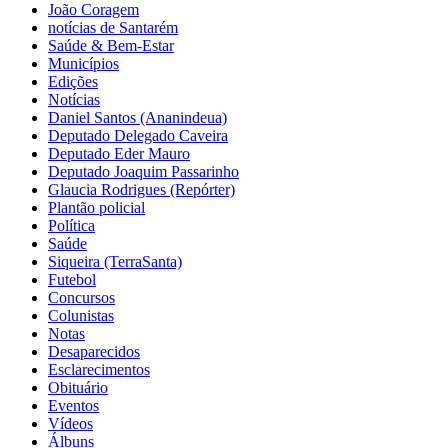
João Coragem
notícias de Santarém
Saúde & Bem-Estar
Municípios
Edições
Notícias
Daniel Santos (Ananindeua)
Deputado Delegado Caveira
Deputado Eder Mauro
Deputado Joaquim Passarinho
Glaucia Rodrigues (Repórter)
Plantão policial
Política
Saúde
Siqueira (TerraSanta)
Futebol
Concursos
Colunistas
Notas
Desaparecidos
Esclarecimentos
Obituário
Eventos
Vídeos
Álbuns