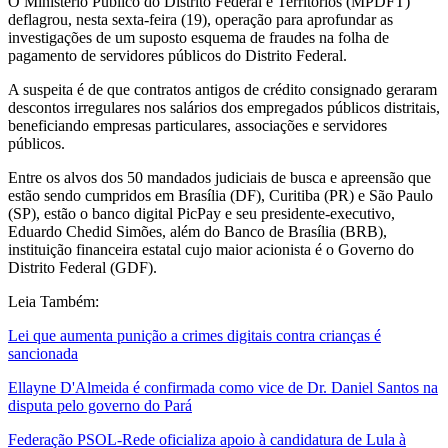
O Ministério Público do Distrito Federal e Territórios (MPDFT)
deflagrou, nesta sexta-feira (19), operação para aprofundar as
investigações de um suposto esquema de fraudes na folha de
pagamento de servidores públicos do Distrito Federal.
A suspeita é de que contratos antigos de crédito consignado geraram
descontos irregulares nos salários dos empregados públicos distritais,
beneficiando empresas particulares, associações e servidores
públicos.
Entre os alvos dos 50 mandados judiciais de busca e apreensão que
estão sendo cumpridos em Brasília (DF), Curitiba (PR) e São Paulo
(SP), estão o banco digital PicPay e seu presidente-executivo,
Eduardo Chedid Simões, além do Banco de Brasília (BRB),
instituição financeira estatal cujo maior acionista é o Governo do
Distrito Federal (GDF).
Leia Também:
Lei que aumenta punição a crimes digitais contra crianças é
sancionada
Ellayne D'Almeida é confirmada como vice de Dr. Daniel Santos na
disputa pelo governo do Pará
Federação PSOL-Rede oficializa apoio à candidatura de Lula à