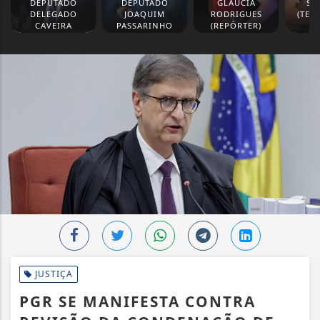
DEPUTADO
DEPUTADO
GLAUCIA
SI
DELEGADO
JOAQUIM
RODRIGUES
(TER
CAVEIRA
PASSARINHO
(REPÓRTER)
JUSTIÇA
PGR SE MANIFESTA CONTRA