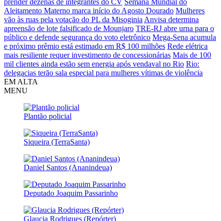
prender dezenas de integrantes do CV
Semana Mundial do
Aleitamento Materno marca início do Agosto Dourado
Mulheres
vão às ruas pela votação do PL da Misoginia
Anvisa determina
apreensão de lote falsificado de Mounjaro
TRE-RJ abre urna para o
público e defende segurança do voto eletrônico
Mega-Sena acumula
e próximo prêmio está estimado em R$ 100 milhões
Rede elétrica
mais resiliente requer investimento de concessionárias
Mais de 100
mil clientes ainda estão sem energia após vendaval no Rio
Rio:
delegacias terão sala especial para mulheres vítimas de violência
EM ALTA
MENU
Plantão policial
Siqueira (TerraSanta)
Daniel Santos (Ananindeua)
Deputado Joaquim Passarinho
Glaucia Rodrigues (Repórter)