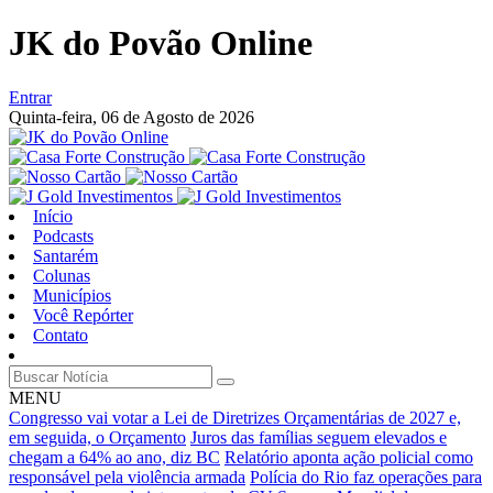
JK do Povão Online
Entrar
Quinta-feira,
06 de Agosto de 2026
Início
Podcasts
Santarém
Colunas
Municípios
Você Repórter
Contato
MENU
Congresso vai votar a Lei de Diretrizes Orçamentárias de 2027 e,
em seguida, o Orçamento
Juros das famílias seguem elevados e
chegam a 64% ao ano, diz BC
Relatório aponta ação policial como
responsável pela violência armada
Polícia do Rio faz operações para