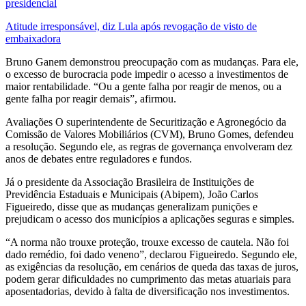
presidencial
Atitude irresponsável, diz Lula após revogação de visto de
embaixadora
Bruno Ganem demonstrou preocupação com as mudanças. Para ele,
o excesso de burocracia pode impedir o acesso a investimentos de
maior rentabilidade. “Ou a gente falha por reagir de menos, ou a
gente falha por reagir demais”, afirmou.
Avaliações O superintendente de Securitização e Agronegócio da
Comissão de Valores Mobiliários (CVM), Bruno Gomes, defendeu
a resolução. Segundo ele, as regras de governança envolveram dez
anos de debates entre reguladores e fundos.
Já o presidente da Associação Brasileira de Instituições de
Previdência Estaduais e Municipais (Abipem), João Carlos
Figueiredo, disse que as mudanças generalizam punições e
prejudicam o acesso dos municípios a aplicações seguras e simples.
“A norma não trouxe proteção, trouxe excesso de cautela. Não foi
dado remédio, foi dado veneno”, declarou Figueiredo. Segundo ele,
as exigências da resolução, em cenários de queda das taxas de juros,
podem gerar dificuldades no cumprimento das metas atuariais para
aposentadorias, devido à falta de diversificação nos investimentos.