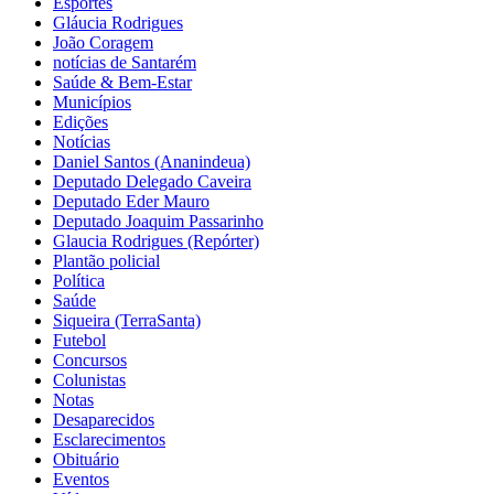
Esportes
Gláucia Rodrigues
João Coragem
notícias de Santarém
Saúde & Bem-Estar
Municípios
Edições
Notícias
Daniel Santos (Ananindeua)
Deputado Delegado Caveira
Deputado Eder Mauro
Deputado Joaquim Passarinho
Glaucia Rodrigues (Repórter)
Plantão policial
Política
Saúde
Siqueira (TerraSanta)
Futebol
Concursos
Colunistas
Notas
Desaparecidos
Esclarecimentos
Obituário
Eventos