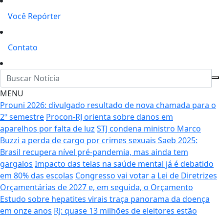
Você Repórter
Contato
MENU
Prouni 2026: divulgado resultado de nova chamada para o
2º semestre
Procon-RJ orienta sobre danos em
aparelhos por falta de luz
STJ condena ministro Marco
Buzzi a perda de cargo por crimes sexuais
Saeb 2025:
Brasil recupera nível pré-pandemia, mas ainda tem
gargalos
Impacto das telas na saúde mental já é debatido
em 80% das escolas
Congresso vai votar a Lei de Diretrizes
Orçamentárias de 2027 e, em seguida, o Orçamento
Estudo sobre hepatites virais traça panorama da doença
em onze anos
RJ: quase 13 milhões de eleitores estão