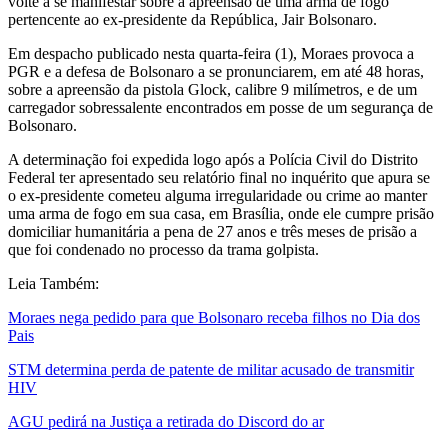
volte a se manifestar sobre a apreensão de uma arma de fogo
pertencente ao ex-presidente da República, Jair Bolsonaro.
Em despacho publicado nesta quarta-feira (1), Moraes provoca a
PGR e a defesa de Bolsonaro a se pronunciarem, em até 48 horas,
sobre a apreensão da pistola Glock, calibre 9 milímetros, e de um
carregador sobressalente encontrados em posse de um segurança de
Bolsonaro.
A determinação foi expedida logo após a Polícia Civil do Distrito
Federal ter apresentado seu relatório final no inquérito que apura se
o ex-presidente cometeu alguma irregularidade ou crime ao manter
uma arma de fogo em sua casa, em Brasília, onde ele cumpre prisão
domiciliar humanitária a pena de 27 anos e três meses de prisão a
que foi condenado no processo da trama golpista.
Leia Também:
Moraes nega pedido para que Bolsonaro receba filhos no Dia dos
Pais
STM determina perda de patente de militar acusado de transmitir
HIV
AGU pedirá na Justiça a retirada do Discord do ar