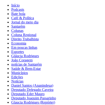
Início
Podcasts
Bate bola
Café & Política
Jornal do meio dia
Santarém
Colunas
Coluna Regional
Direito Trabalhista
Economia
Em poucas linhas
Esportes
Gláucia Rodrigues
João Coragem
notícias de Santarém
Saúde & Bem-Estar
Municípios
Edições
Notícias
Daniel Santos (Ananindeua)
Deputado Delegado Caveira
Deputado Eder Mauro
Deputado Joaquim Passarinho
Glaucia Rodrigues (Repórter)