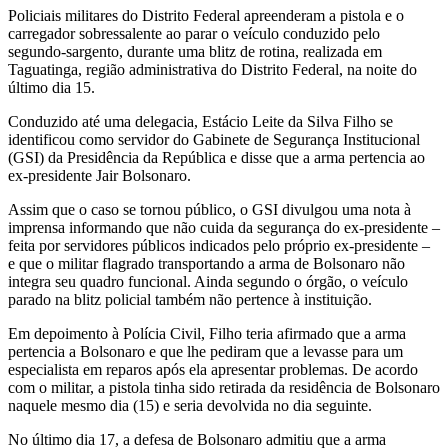
Policiais militares do Distrito Federal apreenderam a pistola e o
carregador sobressalente ao parar o veículo conduzido pelo
segundo-sargento, durante uma blitz de rotina, realizada em
Taguatinga, região administrativa do Distrito Federal, na noite do
último dia 15.
Conduzido até uma delegacia, Estácio Leite da Silva Filho se
identificou como servidor do Gabinete de Segurança Institucional
(GSI) da Presidência da República e disse que a arma pertencia ao
ex-presidente Jair Bolsonaro.
Assim que o caso se tornou público, o GSI divulgou uma nota à
imprensa informando que não cuida da segurança do ex-presidente –
feita por servidores públicos indicados pelo próprio ex-presidente –
e que o militar flagrado transportando a arma de Bolsonaro não
integra seu quadro funcional. Ainda segundo o órgão, o veículo
parado na blitz policial também não pertence à instituição.
Em depoimento à Polícia Civil, Filho teria afirmado que a arma
pertencia a Bolsonaro e que lhe pediram que a levasse para um
especialista em reparos após ela apresentar problemas. De acordo
com o militar, a pistola tinha sido retirada da residência de Bolsonaro
naquele mesmo dia (15) e seria devolvida no dia seguinte.
No último dia 17, a defesa de Bolsonaro admitiu que a arma