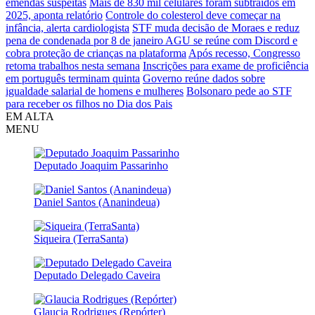
emendas suspeitas
Mais de 830 mil celulares foram subtraídos em
2025, aponta relatório
Controle do colesterol deve começar na
infância, alerta cardiologista
STF muda decisão de Moraes e reduz
pena de condenada por 8 de janeiro
AGU se reúne com Discord e
cobra proteção de crianças na plataforma
Após recesso, Congresso
retoma trabalhos nesta semana
Inscrições para exame de proficiência
em português terminam quinta
Governo reúne dados sobre
igualdade salarial de homens e mulheres
Bolsonaro pede ao STF
para receber os filhos no Dia dos Pais
EM ALTA
MENU
Deputado Joaquim Passarinho
Daniel Santos (Ananindeua)
Siqueira (TerraSanta)
Deputado Delegado Caveira
Glaucia Rodrigues (Repórter)