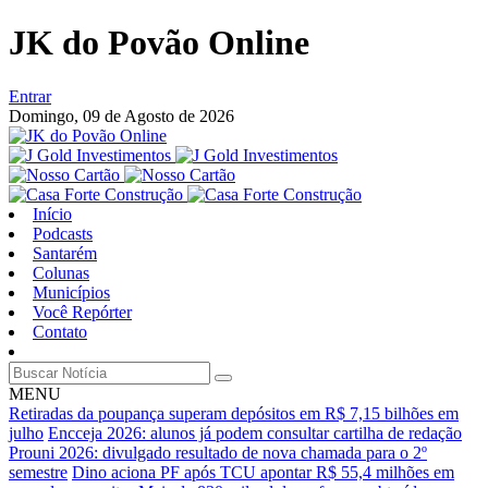
JK do Povão Online
Entrar
Domingo,
09 de Agosto de 2026
Início
Podcasts
Santarém
Colunas
Municípios
Você Repórter
Contato
MENU
Retiradas da poupança superam depósitos em R$ 7,15 bilhões em
julho
Encceja 2026: alunos já podem consultar cartilha de redação
Prouni 2026: divulgado resultado de nova chamada para o 2º
semestre
Dino aciona PF após TCU apontar R$ 55,4 milhões em