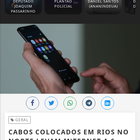
DEPUTADO
PLANTÃO
DANIEL SANTOS
DE
JOAQUIM
POLICIAL
(ANANINDEUA)
DE
PASSARINHO
CA
GERAL
CABOS COLOCADOS EM RIOS NO