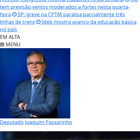
tem previsão ventos moderados a fortes nesta quarta-
feira
SP: greve na CPTM paralisa parcialmente três
linhas de trens
Ideb mostra avanço da educação básica
no país
EM ALTA
MENU
Deputado Joaquim Passarinho