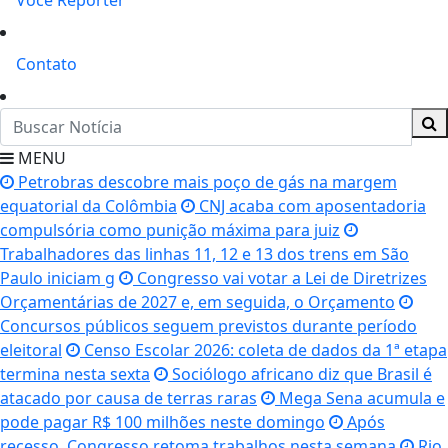
Você Repórter
Contato
MENU
Petrobras descobre mais poço de gás na margem
equatorial da Colômbia
CNJ acaba com aposentadoria
compulsória como punição máxima para juiz
Trabalhadores das linhas 11, 12 e 13 dos trens em São
Paulo iniciam g
Congresso vai votar a Lei de Diretrizes
Orçamentárias de 2027 e, em seguida, o Orçamento
Concursos públicos seguem previstos durante período
eleitoral
Censo Escolar 2026: coleta de dados da 1ª etapa
termina nesta sexta
Sociólogo africano diz que Brasil é
atacado por causa de terras raras
Mega Sena acumula e
pode pagar R$ 100 milhões neste domingo
Após
recesso, Congresso retoma trabalhos nesta semana
Rio