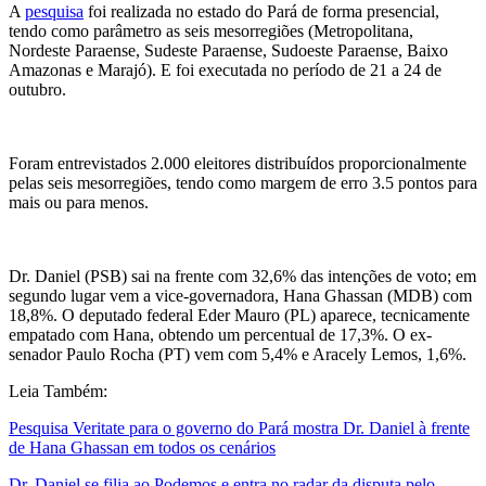
A
pesquisa
foi realizada no estado do Pará de forma presencial,
tendo como parâmetro as seis mesorregiões (Metropolitana,
Nordeste Paraense, Sudeste Paraense, Sudoeste Paraense, Baixo
Amazonas e Marajó). E foi executada no período de 21 a 24 de
outubro.
Foram entrevistados 2.000 eleitores distribuídos proporcionalmente
pelas seis mesorregiões, tendo como margem de erro 3.5 pontos para
mais ou para menos.
Dr. Daniel (PSB) sai na frente com 32,6% das intenções de voto; em
segundo lugar vem a vice-governadora, Hana Ghassan (MDB) com
18,8%. O deputado federal Eder Mauro (PL) aparece, tecnicamente
empatado com Hana, obtendo um percentual de 17,3%. O ex-
senador Paulo Rocha (PT) vem com 5,4% e Aracely Lemos, 1,6%.
Leia Também:
Pesquisa Veritate para o governo do Pará mostra Dr. Daniel à frente
de Hana Ghassan em todos os cenários
Dr. Daniel se filia ao Podemos e entra no radar da disputa pelo