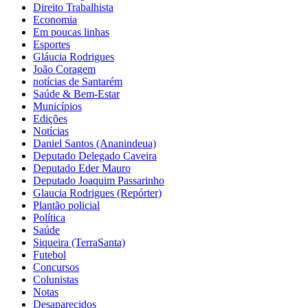
Direito Trabalhista
Economia
Em poucas linhas
Esportes
Gláucia Rodrigues
João Coragem
notícias de Santarém
Saúde & Bem-Estar
Municípios
Edições
Notícias
Daniel Santos (Ananindeua)
Deputado Delegado Caveira
Deputado Eder Mauro
Deputado Joaquim Passarinho
Glaucia Rodrigues (Repórter)
Plantão policial
Política
Saúde
Siqueira (TerraSanta)
Futebol
Concursos
Colunistas
Notas
Desaparecidos