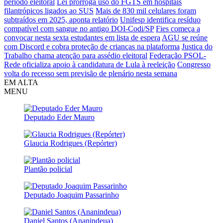
período eleitoral
Lei prorroga uso do FGTS em hospitais
filantrópicos ligados ao SUS
Mais de 830 mil celulares foram
subtraídos em 2025, aponta relatório
Unifesp identifica resíduo
compatível com sangue no antigo DOI-Codi/SP
Fies começa a
convocar nesta sexta estudantes em lista de espera
AGU se reúne
com Discord e cobra proteção de crianças na plataforma
Justiça do
Trabalho chama atenção para assédio eleitoral
Federação PSOL-
Rede oficializa apoio à candidatura de Lula à reeleição
Congresso
volta do recesso sem previsão de plenário nesta semana
EM ALTA
MENU
Deputado Eder Mauro
Glaucia Rodrigues (Repórter)
Plantão policial
Deputado Joaquim Passarinho
Daniel Santos (Ananindeua)