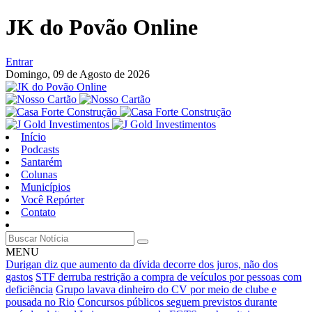
JK do Povão Online
Entrar
Domingo,
09 de Agosto de 2026
Início
Podcasts
Santarém
Colunas
Municípios
Você Repórter
Contato
MENU
Durigan diz que aumento da dívida decorre dos juros, não dos
gastos
STF derruba restrição a compra de veículos por pessoas com
deficiência
Grupo lavava dinheiro do CV por meio de clube e
pousada no Rio
Concursos públicos seguem previstos durante