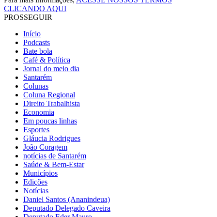
CLICANDO AQUI
PROSSEGUIR
Início
Podcasts
Bate bola
Café & Política
Jornal do meio dia
Santarém
Colunas
Coluna Regional
Direito Trabalhista
Economia
Em poucas linhas
Esportes
Gláucia Rodrigues
João Coragem
notícias de Santarém
Saúde & Bem-Estar
Municípios
Edições
Notícias
Daniel Santos (Ananindeua)
Deputado Delegado Caveira
Deputado Eder Mauro