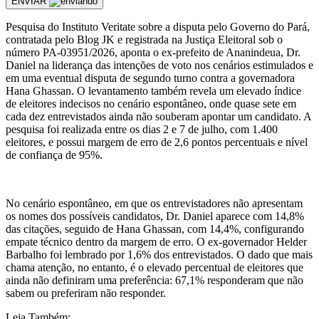
ENVIAR
Pesquisa do Instituto Veritate sobre a disputa pelo Governo do Pará,
contratada pelo Blog JK e registrada na Justiça Eleitoral sob o
número PA-03951/2026, aponta o ex-prefeito de Ananindeua, Dr.
Daniel na liderança das intenções de voto nos cenários estimulados e
em uma eventual disputa de segundo turno contra a governadora
Hana Ghassan. O levantamento também revela um elevado índice
de eleitores indecisos no cenário espontâneo, onde quase sete em
cada dez entrevistados ainda não souberam apontar um candidato. A
pesquisa foi realizada entre os dias 2 e 7 de julho, com 1.400
eleitores, e possui margem de erro de 2,6 pontos percentuais e nível
de confiança de 95%.
No cenário espontâneo, em que os entrevistadores não apresentam
os nomes dos possíveis candidatos, Dr. Daniel aparece com 14,8%
das citações, seguido de Hana Ghassan, com 14,4%, configurando
empate técnico dentro da margem de erro. O ex-governador Helder
Barbalho foi lembrado por 1,6% dos entrevistados. O dado que mais
chama atenção, no entanto, é o elevado percentual de eleitores que
ainda não definiram uma preferência: 67,1% responderam que não
sabem ou preferiram não responder.
Leia Também: