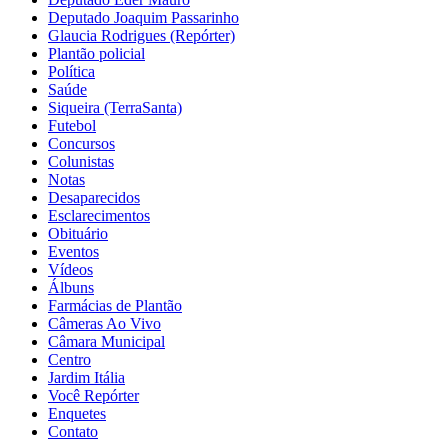
Deputado Joaquim Passarinho
Glaucia Rodrigues (Repórter)
Plantão policial
Política
Saúde
Siqueira (TerraSanta)
Futebol
Concursos
Colunistas
Notas
Desaparecidos
Esclarecimentos
Obituário
Eventos
Vídeos
Álbuns
Farmácias de Plantão
Câmeras Ao Vivo
Câmara Municipal
Centro
Jardim Itália
Você Repórter
Enquetes
Contato