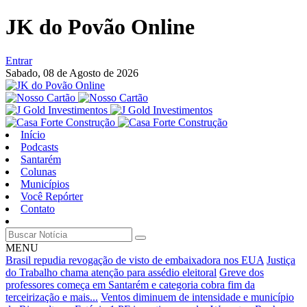
JK do Povão Online
Entrar
Sabado,
08 de Agosto de 2026
Início
Podcasts
Santarém
Colunas
Municípios
Você Repórter
Contato
MENU
Brasil repudia revogação de visto de embaixadora nos EUA
Justiça
do Trabalho chama atenção para assédio eleitoral
Greve dos
professores começa em Santarém e categoria cobra fim da
terceirização e mais...
Ventos diminuem de intensidade e município