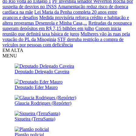
do Rio volta ao Estágio 1
PF investiga senador Weverton Rocha por
suspeita de desvios no INSS
Amamentação reduz risco de doença
cardíaca na mãe
Lei Maria da Penha completa 20 anos entre
avanços e desafios
Medida provisória reforça crédito e habitação e
altera programas Desenrola e Minha Casa,...
Retiradas da poupança
superam depósitos em R$ 7,15 bilhões em julho
Copom inicia
reunião que definirá taxa básica de juros
Mulheres vão às ruas pela
votação do PL da Misoginia
STF derruba restrição a compra de
veículos por pessoas com deficiência
EM ALTA
MENU
Deputado Delegado Caveira
Deputado Eder Mauro
Glaucia Rodrigues (Repórter)
Siqueira (TerraSanta)
Plantão policial