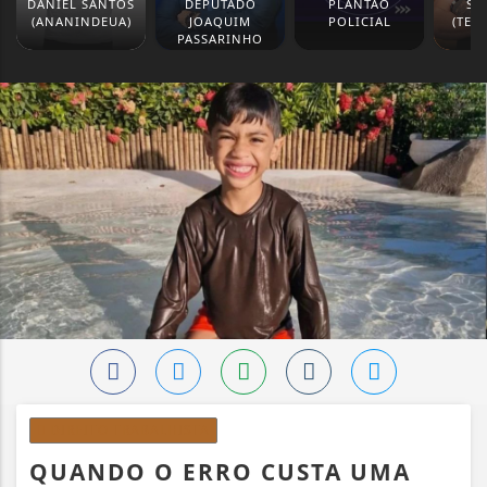
DANIEL SANTOS
DEPUTADO
PLANTÃO
SI
(ANANINDEUA)
JOAQUIM
POLICIAL
(TER
PASSARINHO
DIREITO TRABALHISTA
QUANDO O ERRO CUSTA UMA