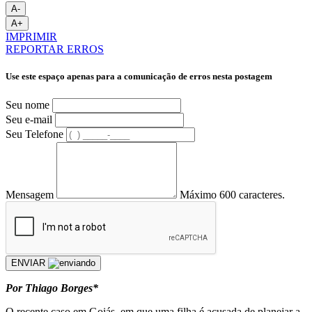
A-
A+
IMPRIMIR
REPORTAR ERROS
Use este espaço apenas para a comunicação de erros nesta postagem
Seu nome
Seu e-mail
Seu Telefone
Mensagem
Máximo 600 caracteres.
ENVIAR
Por Thiago Borges*
O recente caso em Goiás, em que uma filha é acusada de planejar a