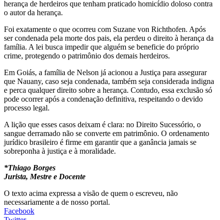
herança de herdeiros que tenham praticado homicídio doloso contra
o autor da herança.
Foi exatamente o que ocorreu com Suzane von Richthofen. Após
ser condenada pela morte dos pais, ela perdeu o direito à herança da
família. A lei busca impedir que alguém se beneficie do próprio
crime, protegendo o patrimônio dos demais herdeiros.
Em Goiás, a família de Nelson já acionou a Justiça para assegurar
que Nauany, caso seja condenada, também seja considerada indigna
e perca qualquer direito sobre a herança. Contudo, essa exclusão só
pode ocorrer após a condenação definitiva, respeitando o devido
processo legal.
A lição que esses casos deixam é clara: no Direito Sucessório, o
sangue derramado não se converte em patrimônio. O ordenamento
jurídico brasileiro é firme em garantir que a ganância jamais se
sobreponha à justiça e à moralidade.
*Thiago Borges
Jurista, Mestre e Docente
O texto acima expressa a visão de quem o escreveu, não
necessariamente a de nosso portal.
Facebook
Twitter