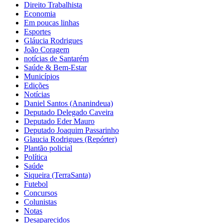
Direito Trabalhista
Economia
Em poucas linhas
Esportes
Gláucia Rodrigues
João Coragem
notícias de Santarém
Saúde & Bem-Estar
Municípios
Edições
Notícias
Daniel Santos (Ananindeua)
Deputado Delegado Caveira
Deputado Eder Mauro
Deputado Joaquim Passarinho
Glaucia Rodrigues (Repórter)
Plantão policial
Política
Saúde
Siqueira (TerraSanta)
Futebol
Concursos
Colunistas
Notas
Desaparecidos