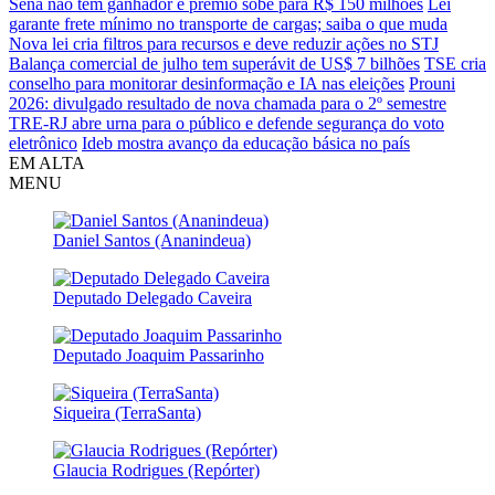
Sena não tem ganhador e prêmio sobe para R$ 150 milhões
Lei
garante frete mínimo no transporte de cargas; saiba o que muda
Nova lei cria filtros para recursos e deve reduzir ações no STJ
Balança comercial de julho tem superávit de US$ 7 bilhões
TSE cria
conselho para monitorar desinformação e IA nas eleições
Prouni
2026: divulgado resultado de nova chamada para o 2º semestre
TRE-RJ abre urna para o público e defende segurança do voto
eletrônico
Ideb mostra avanço da educação básica no país
EM ALTA
MENU
Daniel Santos (Ananindeua)
Deputado Delegado Caveira
Deputado Joaquim Passarinho
Siqueira (TerraSanta)
Glaucia Rodrigues (Repórter)