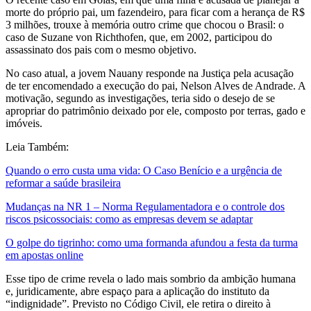
morte do próprio pai, um fazendeiro, para ficar com a herança de R$
3 milhões, trouxe à memória outro crime que chocou o Brasil: o
caso de Suzane von Richthofen, que, em 2002, participou do
assassinato dos pais com o mesmo objetivo.
No caso atual, a jovem Nauany responde na Justiça pela acusação
de ter encomendado a execução do pai, Nelson Alves de Andrade. A
motivação, segundo as investigações, teria sido o desejo de se
apropriar do patrimônio deixado por ele, composto por terras, gado e
imóveis.
Leia Também:
Quando o erro custa uma vida: O Caso Benício e a urgência de
reformar a saúde brasileira
Mudanças na NR 1 – Norma Regulamentadora e o controle dos
riscos psicossociais: como as empresas devem se adaptar
O golpe do tigrinho: como uma formanda afundou a festa da turma
em apostas online
Esse tipo de crime revela o lado mais sombrio da ambição humana
e, juridicamente, abre espaço para a aplicação do instituto da
“indignidade”. Previsto no Código Civil, ele retira o direito à