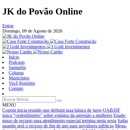
JK do Povão Online
Entrar
Domingo,
09 de Agosto de 2026
Início
Podcasts
Santarém
Colunas
Municípios
Você Repórter
Contato
MENU
Copom inicia reunião que definirá taxa básica de juros
OAB/DF
lança "violentômetro" sobre estágios da agressão a mulheres
Enade:
prazo de recurso para atendimento especial termina nesta sexta
Saiba
quando será o recesso de fim de ano para servidores públicos
Mega-