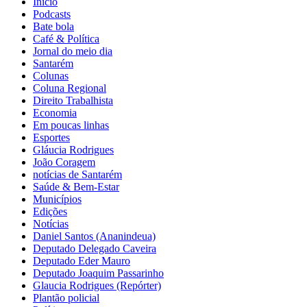
Início
Podcasts
Bate bola
Café & Política
Jornal do meio dia
Santarém
Colunas
Coluna Regional
Direito Trabalhista
Economia
Em poucas linhas
Esportes
Gláucia Rodrigues
João Coragem
notícias de Santarém
Saúde & Bem-Estar
Municípios
Edições
Notícias
Daniel Santos (Ananindeua)
Deputado Delegado Caveira
Deputado Eder Mauro
Deputado Joaquim Passarinho
Glaucia Rodrigues (Repórter)
Plantão policial