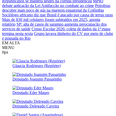
Republicanos se manterá neutro na corrida presidencial
MPRJ
debate aplicação da Lei Antifacção no combate ao crime
Petrobras
descobre mais poço de gás na margem equatorial da Colômbia
Sociólogo africano diz que Brasil é atacado por causa de terras raras
Mais de 830 mil celulares foram subtraídos em 2025, aponta
relatório
SP: alta de casos de sarampo aumenta preocupação dos
serviços de saúde
Censo Escolar 2026: coleta de dados da 1ª etapa
termina nesta sexta
Grupo lavava dinheiro do CV por meio de clube
e pousada no Rio
EM ALTA
MENU
0px
Glaucia Rodrigues (Repórter)
Deputado Joaquim Passarinho
Deputado Eder Mauro
Deputado Delegado Caveira