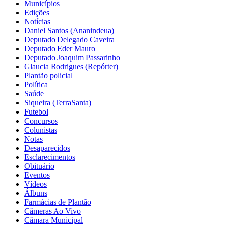
Municípios
Edições
Notícias
Daniel Santos (Ananindeua)
Deputado Delegado Caveira
Deputado Eder Mauro
Deputado Joaquim Passarinho
Glaucia Rodrigues (Repórter)
Plantão policial
Política
Saúde
Siqueira (TerraSanta)
Futebol
Concursos
Colunistas
Notas
Desaparecidos
Esclarecimentos
Obituário
Eventos
Vídeos
Álbuns
Farmácias de Plantão
Câmeras Ao Vivo
Câmara Municipal