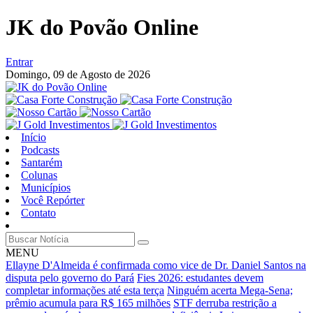
JK do Povão Online
Entrar
Domingo,
09 de Agosto de 2026
Início
Podcasts
Santarém
Colunas
Municípios
Você Repórter
Contato
MENU
Ellayne D'Almeida é confirmada como vice de Dr. Daniel Santos na
disputa pelo governo do Pará
Fies 2026: estudantes devem
completar informações até esta terça
Ninguém acerta Mega-Sena;
prêmio acumula para R$ 165 milhões
STF derruba restrição a