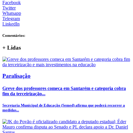
Facebook
Twitter
Whatsapp
Telegram
LinkedIn
Comentários:
+
Lidas
Paralisação
Greve dos professores começa em Santarém e categoria cobra
fim da terceirização...
Secretaria Municipal de Educação (Semed) afirma que poderá recorrer a
medidas...