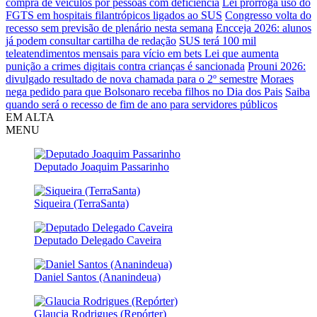
compra de veículos por pessoas com deficiência
Lei prorroga uso do
FGTS em hospitais filantrópicos ligados ao SUS
Congresso volta do
recesso sem previsão de plenário nesta semana
Encceja 2026: alunos
já podem consultar cartilha de redação
SUS terá 100 mil
teleatendimentos mensais para vício em bets
Lei que aumenta
punição a crimes digitais contra crianças é sancionada
Prouni 2026:
divulgado resultado de nova chamada para o 2º semestre
Moraes
nega pedido para que Bolsonaro receba filhos no Dia dos Pais
Saiba
quando será o recesso de fim de ano para servidores públicos
EM ALTA
MENU
Deputado Joaquim Passarinho
Siqueira (TerraSanta)
Deputado Delegado Caveira
Daniel Santos (Ananindeua)
Glaucia Rodrigues (Repórter)