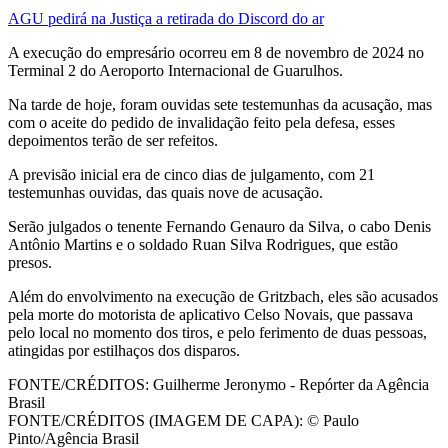
AGU pedirá na Justiça a retirada do Discord do ar
A execução do empresário ocorreu em 8 de novembro de 2024 no
Terminal 2 do Aeroporto Internacional de Guarulhos.
Na tarde de hoje, foram ouvidas sete testemunhas da acusação, mas
com o aceite do pedido de invalidação feito pela defesa, esses
depoimentos terão de ser refeitos.
A previsão inicial era de cinco dias de julgamento, com 21
testemunhas ouvidas, das quais nove de acusação.
Serão julgados o tenente Fernando Genauro da Silva, o cabo Denis
Antônio Martins e o soldado Ruan Silva Rodrigues, que estão
presos.
Além do envolvimento na execução de Gritzbach, eles são acusados
pela morte do motorista de aplicativo Celso Novais, que passava
pelo local no momento dos tiros, e pelo ferimento de duas pessoas,
atingidas por estilhaços dos disparos.
FONTE/CRÉDITOS:
Guilherme Jeronymo - Repórter da Agência
Brasil
FONTE/CRÉDITOS (IMAGEM DE CAPA):
© Paulo
Pinto/Agência Brasil