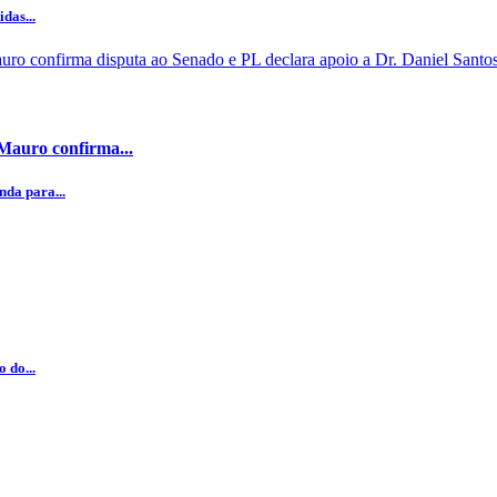
das...
 Mauro confirma...
da para...
 do...