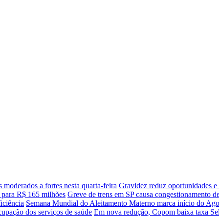
 moderados a fortes nesta quarta-feira
Gravidez reduz oportunidades e
 para R$ 165 milhões
Greve de trens em SP causa congestionamento d
iciência
Semana Mundial do Aleitamento Materno marca início do Ag
cupação dos serviços de saúde
Em nova redução, Copom baixa taxa Sel