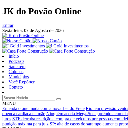
JK do Povão Online
Entrar
Sexta-feira,
07 de Agosto de 2026
Início
Podcasts
Santarém
Colunas
Municípios
Você Repórter
Contato
MENU
Entenda o que muda com a nova Lei do Frete
Rio tem previsão ventos
doença cardíaca na mãe
Ninguém acerta Mega-Sena; prêmio acumula
juros
STF derruba restrição a compra de veículos por pessoas com def
punição máxima para juiz
SP: alta de casos de sarampo aumenta preo