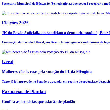
Secretaria Municipal de Educação (Semed) afirma que poderá recorrer a medi
Eleições 2026
JK do Povão é oficializado candidato a deputado estadual; Éder
Convenção do Partido Liberal, em Belém, homologou as candidaturas da legen
Geral
Mulheres vão às ruas pela votação do PL da Misoginia
Texto já foi aprovado no Senado e aguarda, em regime de urgência, o despacho
Farmácias de Plantão
Confira as farmácias que estarão de plantão