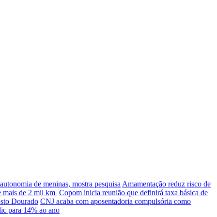
 autonomia de meninas, mostra pesquisa
Amamentação reduz risco de
e mais de 2 mil km
Copom inicia reunião que definirá taxa básica de
osto Dourado
CNJ acaba com aposentadoria compulsória como
ic para 14% ao ano