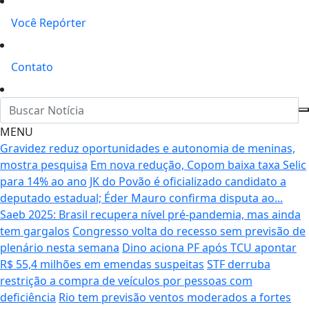
Você Repórter
Contato
MENU
Gravidez reduz oportunidades e autonomia de meninas,
mostra pesquisa
Em nova redução, Copom baixa taxa Selic
para 14% ao ano
JK do Povão é oficializado candidato a
deputado estadual; Éder Mauro confirma disputa ao...
Saeb 2025: Brasil recupera nível pré-pandemia, mas ainda
tem gargalos
Congresso volta do recesso sem previsão de
plenário nesta semana
Dino aciona PF após TCU apontar
R$ 55,4 milhões em emendas suspeitas
STF derruba
restrição a compra de veículos por pessoas com
deficiência
Rio tem previsão ventos moderados a fortes