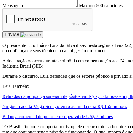
Mensagem
Máximo 600 caracteres.
ENVIAR
O presidente Luiz Inácio Lula da Silva disse, nesta segunda-feira 
da confiança de seus técnicos na atual gestão do banco.
A declaração ocorreu durante cerimônia em comemoração aos 74 anos
Indústria Brasil (NIB).
Durante o discurso, Lula defendeu que os setores público e privado 
Leia Também:
Retiradas da poupança superam depósitos em R$ 7,15 bilhões em jul
Ninguém acerta Mega-Sena; prêmio acumula para R$ 165 milhões
Balança comercial de julho tem superávit de US$ 7 bilhões
“O Brasil não pode comportar mais aquele discurso atrasado entre a 
tem que continuar sendo privado e funcionando. O que importa é que