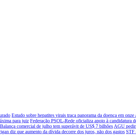
urado
Estudo sobre hepatites virais traça panorama da doença em onze
xima para juiz
Federação PSOL-Rede oficializa apoio à candidatura de
Balança comercial de julho tem superávit de US$ 7 bilhões
AGU pedirá 
igan diz que aumento da dívida decorre dos juros, não dos gastos
STF d