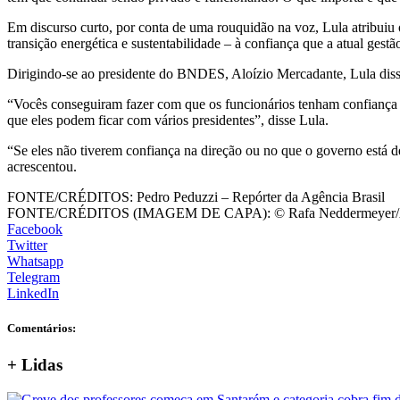
Em discurso curto, por conta de uma rouquidão na voz, Lula atribuiu 
transição energética e sustentabilidade – à confiança que a atual ge
Dirigindo-se ao presidente do BNDES, Aloízio Mercadante, Lula disse
“Vocês conseguiram fazer com que os funcionários tenham confiança n
que eles podem ficar com vários presidentes”, disse Lula.
“Se eles não tiverem confiança na direção ou no que o governo está
acrescentou.
FONTE/CRÉDITOS:
Pedro Peduzzi – Repórter da Agência Brasil
FONTE/CRÉDITOS (IMAGEM DE CAPA):
© Rafa Neddermeyer/A
Facebook
Twitter
Whatsapp
Telegram
LinkedIn
Comentários:
+
Lidas