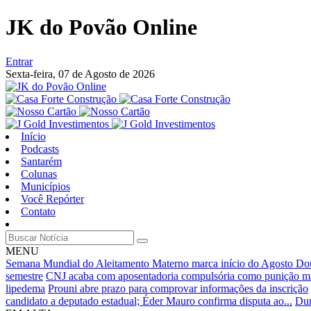
JK do Povão Online
Entrar
Sexta-feira,
07 de Agosto de 2026
Início
Podcasts
Santarém
Colunas
Municípios
Você Repórter
Contato
MENU
Semana Mundial do Aleitamento Materno marca início do Agosto Do
semestre
CNJ acaba com aposentadoria compulsória como punição má
lipedema
Prouni abre prazo para comprovar informações da inscrição
candidato a deputado estadual; Éder Mauro confirma disputa ao...
Dur