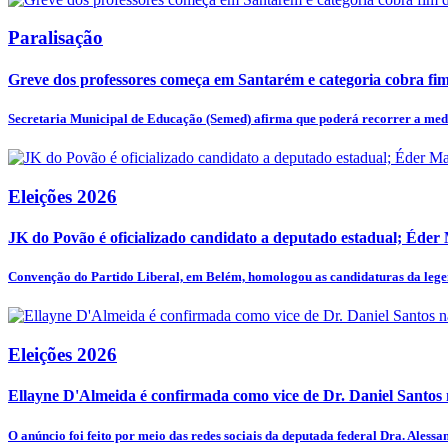
Paralisação
Greve dos professores começa em Santarém e categoria cobra fim 
Secretaria Municipal de Educação (Semed) afirma que poderá recorrer a medi
Eleições 2026
JK do Povão é oficializado candidato a deputado estadual; Éder
Convenção do Partido Liberal, em Belém, homologou as candidaturas da legen
Eleições 2026
Ellayne D'Almeida é confirmada como vice de Dr. Daniel Santos n
O anúncio foi feito por meio das redes sociais da deputada federal Dra. Alessan