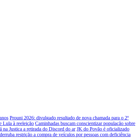
 anos
Prouni 2026: divulgado resultado de nova chamada para o 2º
 Lula à reeleição
Caminhadas buscam conscientizar população sobre
na Justiça a retirada do Discord do ar
JK do Povão é oficializado
erruba restrição a compra de veículos por pessoas com deficiência