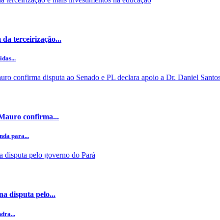
da terceirização...
das...
 Mauro confirma...
da para...
a disputa pelo...
dra...