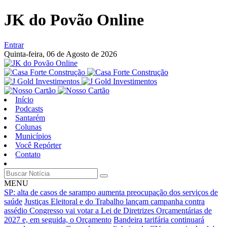
JK do Povão Online
Entrar
Quinta-feira,
06 de Agosto de 2026
Início
Podcasts
Santarém
Colunas
Municípios
Você Repórter
Contato
MENU
SP: alta de casos de sarampo aumenta preocupação dos serviços de
saúde
Justiças Eleitoral e do Trabalho lançam campanha contra
assédio
Congresso vai votar a Lei de Diretrizes Orçamentárias de
2027 e, em seguida, o Orçamento
Bandeira tarifária continuará