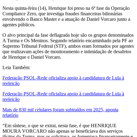
Nesta quinta-feira (14), Henrique foi preso na 6ª fase da Operação
Compliance Zero, que investiga fraudes financeiras bilionárias
envolvendo o Banco Master e a atuação de Daniel Vorcaro junto a
agentes públicos.
O alvo principal da fase deflagrada hoje são os grupos denominados
A Turma e Os Meninos. Segundo relatório encaminhado pela PF ao
Supremo Tribunal Federal (STF), ambos eram formados por agentes
que realizavam ações de monitoramento e intimidação de desafetos
de Henrique e Daniel Vorcaro.
Leia Também:
Federação PSOL-Rede oficializa apoio à candidatura de Lula à
reeleição
Federação PSOL-Rede oficializa apoio à candidatura de Lula à
reeleição
Mais de 830 mil celulares foram subtraídos em 2025, aponta
relatório
“Em síntese, o que se extrai, nesta fase, é que HENRIQUE
MOURA VORCARO não apenas se beneficiava dos serviços
ilícitos da Turma, mas os solicitava, os fomentava financeiramente e