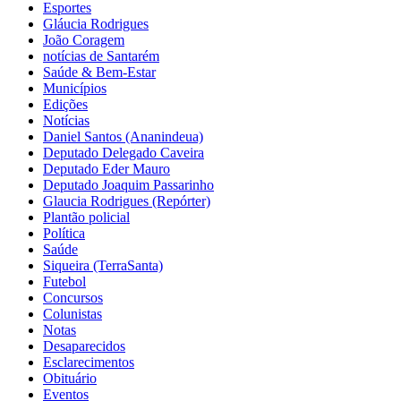
Esportes
Gláucia Rodrigues
João Coragem
notícias de Santarém
Saúde & Bem-Estar
Municípios
Edições
Notícias
Daniel Santos (Ananindeua)
Deputado Delegado Caveira
Deputado Eder Mauro
Deputado Joaquim Passarinho
Glaucia Rodrigues (Repórter)
Plantão policial
Política
Saúde
Siqueira (TerraSanta)
Futebol
Concursos
Colunistas
Notas
Desaparecidos
Esclarecimentos
Obituário
Eventos