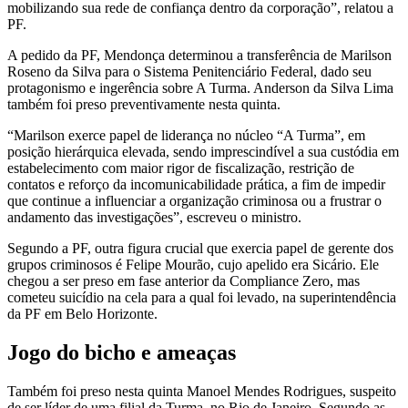
mobilizando sua rede de confiança dentro da corporação”, relatou a
PF.
A pedido da PF, Mendonça determinou a transferência de Marilson
Roseno da Silva para o Sistema Penitenciário Federal, dado seu
protagonismo e ingerência sobre A Turma. Anderson da Silva Lima
também foi preso preventivamente nesta quinta.
“Marilson exerce papel de liderança no núcleo “A Turma”, em
posição hierárquica elevada, sendo imprescindível a sua custódia em
estabelecimento com maior rigor de fiscalização, restrição de
contatos e reforço da incomunicabilidade prática, a fim de impedir
que continue a influenciar a organização criminosa ou a frustrar o
andamento das investigações”, escreveu o ministro.
Segundo a PF, outra figura crucial que exercia papel de gerente dos
grupos criminosos é Felipe Mourão, cujo apelido era Sicário. Ele
chegou a ser preso em fase anterior da Compliance Zero, mas
cometeu suicídio na cela para a qual foi levado, na superintendência
da PF em Belo Horizonte.
Jogo do bicho e ameaças
Também foi preso nesta quinta Manoel Mendes Rodrigues, suspeito
de ser líder de uma filial da Turma, no Rio de Janeiro. Segundo as