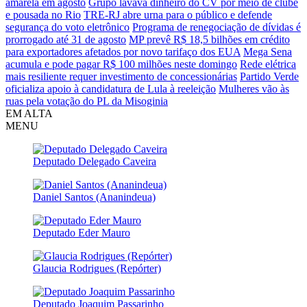
amarela em agosto
Grupo lavava dinheiro do CV por meio de clube
e pousada no Rio
TRE-RJ abre urna para o público e defende
segurança do voto eletrônico
Programa de renegociação de dívidas é
prorrogado até 31 de agosto
MP prevê R$ 18,5 bilhões em crédito
para exportadores afetados por novo tarifaço dos EUA
Mega Sena
acumula e pode pagar R$ 100 milhões neste domingo
Rede elétrica
mais resiliente requer investimento de concessionárias
Partido Verde
oficializa apoio à candidatura de Lula à reeleição
Mulheres vão às
ruas pela votação do PL da Misoginia
EM ALTA
MENU
Deputado Delegado Caveira
Daniel Santos (Ananindeua)
Deputado Eder Mauro
Glaucia Rodrigues (Repórter)
Deputado Joaquim Passarinho