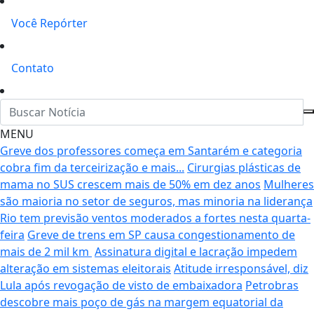
Você Repórter
Contato
MENU
Greve dos professores começa em Santarém e categoria
cobra fim da terceirização e mais...
Cirurgias plásticas de
mama no SUS crescem mais de 50% em dez anos
Mulheres
são maioria no setor de seguros, mas minoria na liderança
Rio tem previsão ventos moderados a fortes nesta quarta-
feira
Greve de trens em SP causa congestionamento de
mais de 2 mil km
Assinatura digital e lacração impedem
alteração em sistemas eleitorais
Atitude irresponsável, diz
Lula após revogação de visto de embaixadora
Petrobras
descobre mais poço de gás na margem equatorial da