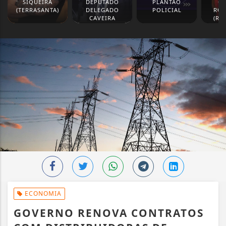
SIQUEIRA
DEPUTADO
PLANTÃO
GL
(TERRASANTA)
DELEGADO
POLICIAL
ROD
CAVEIRA
(RE
ECONOMIA
GOVERNO RENOVA CONTRATOS