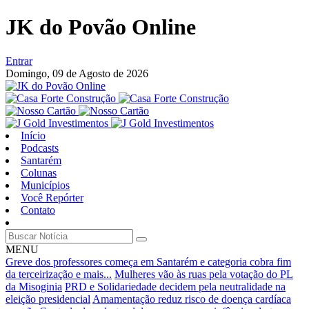
JK do Povão Online
Entrar
Domingo,
09 de Agosto de 2026
Início
Podcasts
Santarém
Colunas
Municípios
Você Repórter
Contato
MENU
Greve dos professores começa em Santarém e categoria cobra fim
da terceirização e mais...
Mulheres vão às ruas pela votação do PL
da Misoginia
PRD e Solidariedade decidem pela neutralidade na
eleição presidencial
Amamentação reduz risco de doença cardíaca