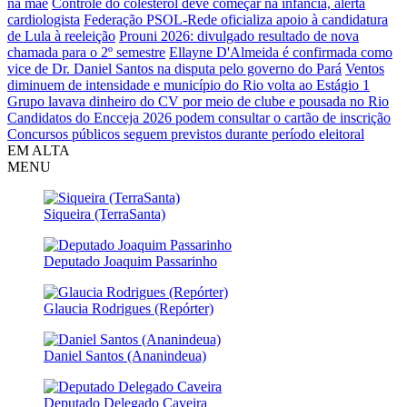
na mãe
Controle do colesterol deve começar na infância, alerta
cardiologista
Federação PSOL-Rede oficializa apoio à candidatura
de Lula à reeleição
Prouni 2026: divulgado resultado de nova
chamada para o 2º semestre
Ellayne D'Almeida é confirmada como
vice de Dr. Daniel Santos na disputa pelo governo do Pará
Ventos
diminuem de intensidade e município do Rio volta ao Estágio 1
Grupo lavava dinheiro do CV por meio de clube e pousada no Rio
Candidatos do Encceja 2026 podem consultar o cartão de inscrição
Concursos públicos seguem previstos durante período eleitoral
EM ALTA
MENU
Siqueira (TerraSanta)
Deputado Joaquim Passarinho
Glaucia Rodrigues (Repórter)
Daniel Santos (Ananindeua)
Deputado Delegado Caveira