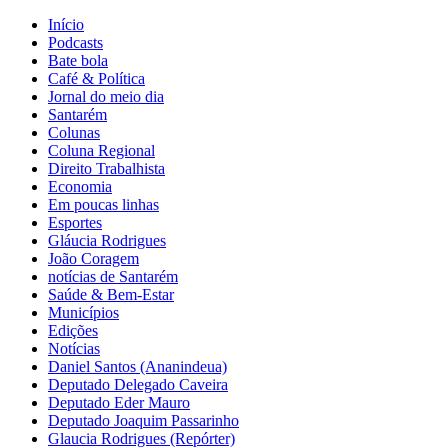
Início
Podcasts
Bate bola
Café & Política
Jornal do meio dia
Santarém
Colunas
Coluna Regional
Direito Trabalhista
Economia
Em poucas linhas
Esportes
Gláucia Rodrigues
João Coragem
notícias de Santarém
Saúde & Bem-Estar
Municípios
Edições
Notícias
Daniel Santos (Ananindeua)
Deputado Delegado Caveira
Deputado Eder Mauro
Deputado Joaquim Passarinho
Glaucia Rodrigues (Repórter)