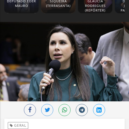
DEPUTADO EDER
SIQUEIRA
GLAUCIA
DE
MAURO
(TERRASANTA)
RODRIGUES
JO
(REPÓRTER)
PAS
GERAL