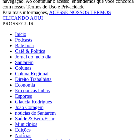
navegação. Ao continuar o acesso, entendemos que você concorda
com nossos Termos de Uso e Privacidade.
Para mais informações,
ACESSE NOSSOS TERMOS
CLICANDO AQUI
PROSSEGUIR
Início
Podcasts
Bate bola
Café & Política
Jornal do meio dia
Santarém
Colunas
Coluna Regional
Direito Trabalhista
Economia
Em poucas linhas
Esportes
Gláucia Rodrigues
João Coragem
notícias de Santarém
Saúde & Bem-Estar
Municípios
Edições
Notícias