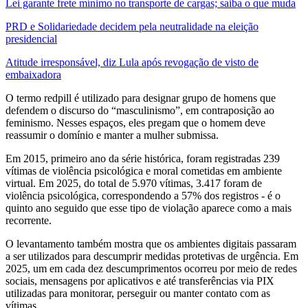
Lei garante frete mínimo no transporte de cargas; saiba o que muda
PRD e Solidariedade decidem pela neutralidade na eleição
presidencial
Atitude irresponsável, diz Lula após revogação de visto de
embaixadora
O termo redpill é utilizado para designar grupo de homens que
defendem o discurso do “masculinismo”, em contraposição ao
feminismo. Nesses espaços, eles pregam que o homem deve
reassumir o domínio e manter a mulher submissa.
Em 2015, primeiro ano da série histórica, foram registradas 239
vítimas de violência psicológica e moral cometidas em ambiente
virtual. Em 2025, do total de 5.970 vítimas, 3.417 foram de
violência psicológica, correspondendo a 57% dos registros - é o
quinto ano seguido que esse tipo de violação aparece como a mais
recorrente.
O levantamento também mostra que os ambientes digitais passaram
a ser utilizados para descumprir medidas protetivas de urgência. Em
2025, um em cada dez descumprimentos ocorreu por meio de redes
sociais, mensagens por aplicativos e até transferências via PIX
utilizadas para monitorar, perseguir ou manter contato com as
vítimas.