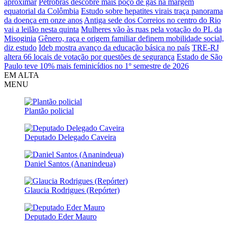
aproximar
Petrobras descobre mais poço de gás na margem
equatorial da Colômbia
Estudo sobre hepatites virais traça panorama
da doença em onze anos
Antiga sede dos Correios no centro do Rio
vai a leilão nesta quinta
Mulheres vão às ruas pela votação do PL da
Misoginia
Gênero, raça e origem familiar definem mobilidade social,
diz estudo
Ideb mostra avanço da educação básica no país
TRE-RJ
altera 66 locais de votação por questões de segurança
Estado de São
Paulo teve 10% mais feminicídios no 1º semestre de 2026
EM ALTA
MENU
Plantão policial
Deputado Delegado Caveira
Daniel Santos (Ananindeua)
Glaucia Rodrigues (Repórter)
Deputado Eder Mauro