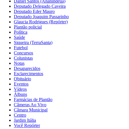
Daniel Santos (Ananindeua)
Deputado Delegado Caveira
Deputado Eder Mauro
Deputado Joaquim Passarinho
Glaucia Rodrigues (Repórter)
Plantão policial
Política
Saúde
Siqueira (TerraSanta)
Futebol
Concursos
Colunistas
Notas
Desaparecidos
Esclarecimentos
Obituário
Eventos
Vídeos
Álbuns
Farmácias de Plantão
Câmeras Ao Vivo
Câmara Municipal
Centro
Jardim Itália
Você Repórter