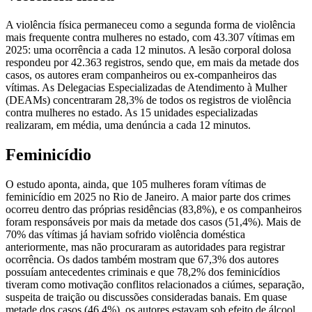
A violência física permaneceu como a segunda forma de violência
mais frequente contra mulheres no estado, com 43.307 vítimas em
2025: uma ocorrência a cada 12 minutos. A lesão corporal dolosa
respondeu por 42.363 registros, sendo que, em mais da metade dos
casos, os autores eram companheiros ou ex-companheiros das
vítimas. As Delegacias Especializadas de Atendimento à Mulher
(DEAMs) concentraram 28,3% de todos os registros de violência
contra mulheres no estado. As 15 unidades especializadas
realizaram, em média, uma denúncia a cada 12 minutos.
Feminicídio
O estudo aponta, ainda, que 105 mulheres foram vítimas de
feminicídio em 2025 no Rio de Janeiro. A maior parte dos crimes
ocorreu dentro das próprias residências (83,8%), e os companheiros
foram responsáveis por mais da metade dos casos (51,4%). Mais de
70% das vítimas já haviam sofrido violência doméstica
anteriormente, mas não procuraram as autoridades para registrar
ocorrência. Os dados também mostram que 67,3% dos autores
possuíam antecedentes criminais e que 78,2% dos feminicídios
tiveram como motivação conflitos relacionados a ciúmes, separação,
suspeita de traição ou discussões consideradas banais. Em quase
metade dos casos (46,4%), os autores estavam sob efeito de álcool