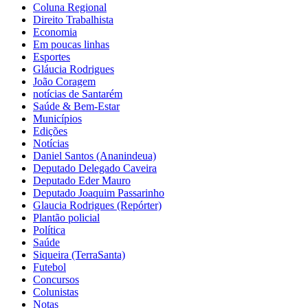
Coluna Regional
Direito Trabalhista
Economia
Em poucas linhas
Esportes
Gláucia Rodrigues
João Coragem
notícias de Santarém
Saúde & Bem-Estar
Municípios
Edições
Notícias
Daniel Santos (Ananindeua)
Deputado Delegado Caveira
Deputado Eder Mauro
Deputado Joaquim Passarinho
Glaucia Rodrigues (Repórter)
Plantão policial
Política
Saúde
Siqueira (TerraSanta)
Futebol
Concursos
Colunistas
Notas