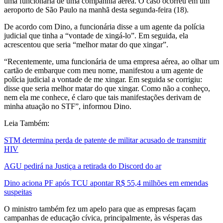
uma funcionária de uma companhia aérea. O caso ocorreu em um
aeroporto de São Paulo na manhã desta segunda-feira (18).
De acordo com Dino, a funcionária disse a um agente da polícia
judicial que tinha a “vontade de xingá-lo”. Em seguida, ela
acrescentou que seria “melhor matar do que xingar”.
“Recentemente, uma funcionária de uma empresa aérea, ao olhar um
cartão de embarque com meu nome, manifestou a um agente de
polícia judicial a vontade de me xingar. Em seguida se corrigiu:
disse que seria melhor matar do que xingar. Como não a conheço,
nem ela me conhece, é claro que tais manifestações derivam de
minha atuação no STF”, informou Dino.
Leia Também:
STM determina perda de patente de militar acusado de transmitir
HIV
AGU pedirá na Justiça a retirada do Discord do ar
Dino aciona PF após TCU apontar R$ 55,4 milhões em emendas
suspeitas
O ministro também fez um apelo para que as empresas façam
campanhas de educação cívica, principalmente, às vésperas das