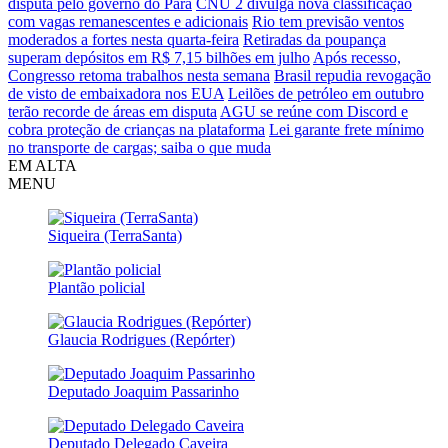
disputa pelo governo do Pará
CNU 2 divulga nova classificação
com vagas remanescentes e adicionais
Rio tem previsão ventos
moderados a fortes nesta quarta-feira
Retiradas da poupança
superam depósitos em R$ 7,15 bilhões em julho
Após recesso,
Congresso retoma trabalhos nesta semana
Brasil repudia revogação
de visto de embaixadora nos EUA
Leilões de petróleo em outubro
terão recorde de áreas em disputa
AGU se reúne com Discord e
cobra proteção de crianças na plataforma
Lei garante frete mínimo
no transporte de cargas; saiba o que muda
EM ALTA
MENU
Siqueira (TerraSanta)
Plantão policial
Glaucia Rodrigues (Repórter)
Deputado Joaquim Passarinho
Deputado Delegado Caveira