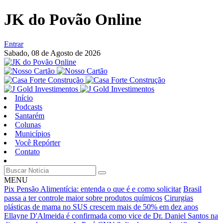
JK do Povão Online
Entrar
Sabado,
08 de Agosto de 2026
Início
Podcasts
Santarém
Colunas
Municípios
Você Repórter
Contato
MENU
Pix Pensão Alimentícia: entenda o que é e como solicitar
Brasil
passa a ter controle maior sobre produtos químicos
Cirurgias
plásticas de mama no SUS crescem mais de 50% em dez anos
Ellayne D'Almeida é confirmada como vice de Dr. Daniel Santos na