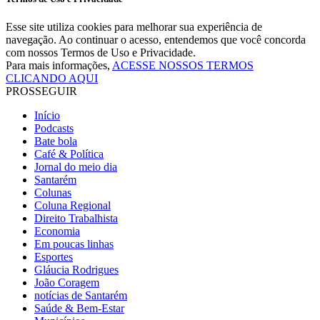
Esse site utiliza cookies para melhorar sua experiência de
navegação. Ao continuar o acesso, entendemos que você concorda
com nossos Termos de Uso e Privacidade.
Para mais informações,
ACESSE NOSSOS TERMOS
CLICANDO AQUI
PROSSEGUIR
Início
Podcasts
Bate bola
Café & Política
Jornal do meio dia
Santarém
Colunas
Coluna Regional
Direito Trabalhista
Economia
Em poucas linhas
Esportes
Gláucia Rodrigues
João Coragem
notícias de Santarém
Saúde & Bem-Estar