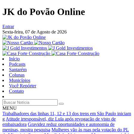
JK do Povão Online
Entrar
Sexta-feira,
07 de Agosto de 2026
Início
Podcasts
Santarém
Colunas
Municípios
Você Repórter
Contato
MENU
Trabalhadores das linhas 11, 12 e 13 dos trens em São Paulo iniciam
g
Atitude irresponsável, diz Lula após revogação de visto de
embaixadora
Gravidez reduz oportunidades e autonomia de
meninas, mostra pesquisa
Mulheres vão às ruas pela votação do PL