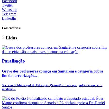
Facebook
Twitter
Whatsapp
Telegram
LinkedIn
Comentários:
+
Lidas
Paralisação
Greve dos professores começa em Santarém e categoria cobra
fim da terceirização...
Secretaria Municipal de Educação (Semed) afirma que poderá recorrer a
medidas...