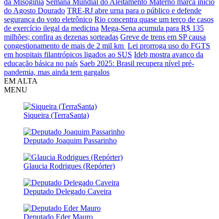
da Misoginia
Semana Mundial do Aleitamento Materno marca início
do Agosto Dourado
TRE-RJ abre urna para o público e defende
segurança do voto eletrônico
Rio concentra quase um terço de casos
de exercício ilegal da medicina
Mega-Sena acumula para R$ 135
milhões; confira as dezenas sorteadas
Greve de trens em SP causa
congestionamento de mais de 2 mil km
Lei prorroga uso do FGTS
em hospitais filantrópicos ligados ao SUS
Ideb mostra avanço da
educação básica no país
Saeb 2025: Brasil recupera nível pré-
pandemia, mas ainda tem gargalos
EM ALTA
MENU
Siqueira (TerraSanta)
Deputado Joaquim Passarinho
Glaucia Rodrigues (Repórter)
Deputado Delegado Caveira
Deputado Eder Mauro