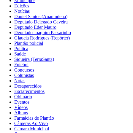
Municípios
Edições
Notícias
Daniel Santos (Ananindeua)
Deputado Delegado Caveira
Deputado Eder Mauro
Deputado Joaquim Passarinho
Glaucia Rodrigues (Repórter)
Plantão policial
Política
Saúde
Siqueira (TerraSanta)
Futebol
Concursos
Colunistas
Notas
Desaparecidos
Esclarecimentos
Obituário
Eventos
Vídeos
Álbuns
Farmácias de Plantão
Câmeras Ao Vivo
Câmara Municipal