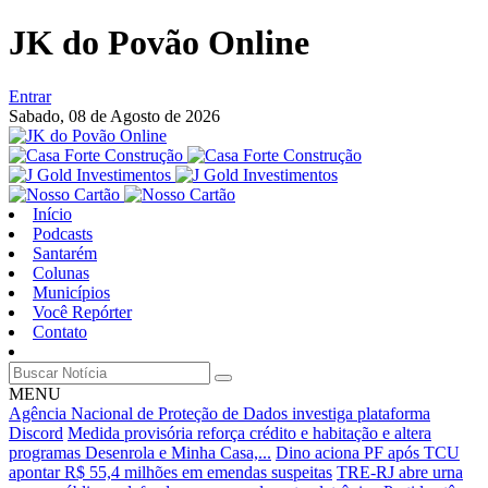
JK do Povão Online
Entrar
Sabado,
08 de Agosto de 2026
Início
Podcasts
Santarém
Colunas
Municípios
Você Repórter
Contato
MENU
Agência Nacional de Proteção de Dados investiga plataforma
Discord
Medida provisória reforça crédito e habitação e altera
programas Desenrola e Minha Casa,...
Dino aciona PF após TCU
apontar R$ 55,4 milhões em emendas suspeitas
TRE-RJ abre urna