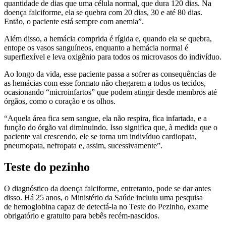
quantidade de dias que uma célula normal, que dura 120 dias. Na
doença falciforme, ela se quebra com 20 dias, 30 e até 80 dias.
Então, o paciente está sempre com anemia”.
Além disso, a hemácia comprida é rígida e, quando ela se quebra,
entope os vasos sanguíneos, enquanto a hemácia normal é
superflexível e leva oxigênio para todos os microvasos do indivíduo.
Ao longo da vida, esse paciente passa a sofrer as consequências de
as hemácias com esse formato não chegarem a todos os tecidos,
ocasionando “microinfartos” que podem atingir desde membros até
órgãos, como o coração e os olhos.
“Aquela área fica sem sangue, ela não respira, fica infartada, e a
função do órgão vai diminuindo. Isso significa que, à medida que o
paciente vai crescendo, ele se torna um indivíduo cardiopata,
pneumopata, nefropata e, assim, sucessivamente”.
Teste do pezinho
O diagnóstico da doença falciforme, entretanto, pode se dar antes
disso. Há 25 anos, o Ministério da Saúde incluiu uma pesquisa
de hemoglobina capaz de detectá-la no Teste do Pezinho, exame
obrigatório e gratuito para bebês recém-nascidos.