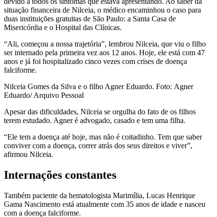
devido a todos os sintomas que estava apresentando. Ao saber da
situação financeira de Nilceia, o médico encaminhou o caso para
duas instituições gratuitas de São Paulo: a Santa Casa de
Misericórdia e o Hospital das Clínicas.
“Ali, começou a nossa trajetória”, lembrou Nilceia, que viu o filho
ser internado pela primeira vez aos 12 anos. Hoje, ele está com 47
anos e já foi hospitalizado cinco vezes com crises de doença
falciforme.
Nilceia Gomes da Silva e o filho Agner Eduardo. Foto: Agner
Eduardo/ Arquivo Pessoal
Apesar das dificuldades, Nilceia se orgulha do fato de os filhos
terem estudado. Agner é advogado, casado e tem uma filha.
“Ele tem a doença até hoje, mas não é coitadinho. Tem que saber
conviver com a doença, correr atrás dos seus direitos e viver”,
afirmou Nilceia.
Internações constantes
Também paciente da hematologista Marimília, Lucas Henrique
Gama Nascimento está atualmente com 35 anos de idade e nasceu
com a doença falciforme.