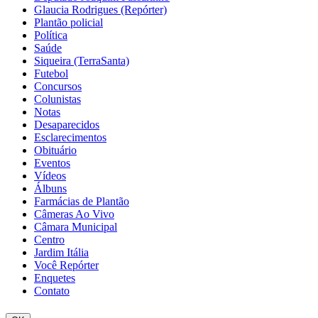
Glaucia Rodrigues (Repórter)
Plantão policial
Política
Saúde
Siqueira (TerraSanta)
Futebol
Concursos
Colunistas
Notas
Desaparecidos
Esclarecimentos
Obituário
Eventos
Vídeos
Álbuns
Farmácias de Plantão
Câmeras Ao Vivo
Câmara Municipal
Centro
Jardim Itália
Você Repórter
Enquetes
Contato