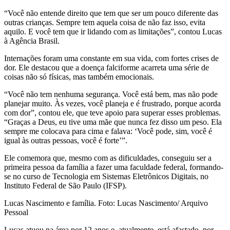
“Você não entende direito que tem que ser um pouco diferente das
outras crianças. Sempre tem aquela coisa de não faz isso, evita
aquilo. E você tem que ir lidando com as limitações”, contou Lucas
à Agência Brasil.
Internações foram uma constante em sua vida, com fortes crises de
dor. Ele destacou que a doença falciforme acarreta uma série de
coisas não só físicas, mas também emocionais.
“Você não tem nenhuma segurança. Você está bem, mas não pode
planejar muito. Às vezes, você planeja e é frustrado, porque acorda
com dor”, contou ele, que teve apoio para superar esses problemas.
“Graças a Deus, eu tive uma mãe que nunca fez disso um peso. Ela
sempre me colocava para cima e falava: ‘Você pode, sim, você é
igual às outras pessoas, você é forte’”.
Ele comemora que, mesmo com as dificuldades, conseguiu ser a
primeira pessoa da família a fazer uma faculdade federal, formando-
se no curso de Tecnologia em Sistemas Eletrônicos Digitais, no
Instituto Federal de São Paulo (IFSP).
Lucas Nascimento e família. Foto: Lucas Nascimento/ Arquivo
Pessoal
Lucas atuou na área por 12 anos e, atualmente, está afastado, por