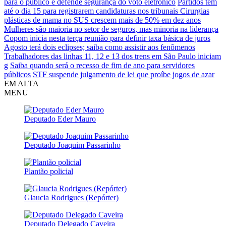
para o público e defende segurança do voto eletrônico
Partidos têm
até o dia 15 para registrarem candidaturas nos tribunais
Cirurgias
plásticas de mama no SUS crescem mais de 50% em dez anos
Mulheres são maioria no setor de seguros, mas minoria na liderança
Copom inicia nesta terça reunião para definir taxa básica de juros
Agosto terá dois eclipses; saiba como assistir aos fenômenos
Trabalhadores das linhas 11, 12 e 13 dos trens em São Paulo iniciam
g
Saiba quando será o recesso de fim de ano para servidores
públicos
STF suspende julgamento de lei que proíbe jogos de azar
EM ALTA
MENU
Deputado Eder Mauro
Deputado Joaquim Passarinho
Plantão policial
Glaucia Rodrigues (Repórter)
Deputado Delegado Caveira