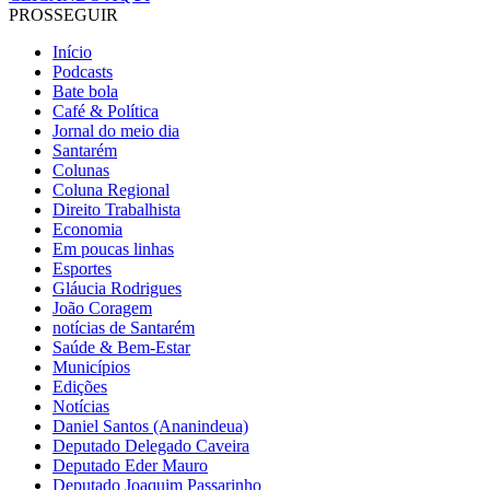
PROSSEGUIR
Início
Podcasts
Bate bola
Café & Política
Jornal do meio dia
Santarém
Colunas
Coluna Regional
Direito Trabalhista
Economia
Em poucas linhas
Esportes
Gláucia Rodrigues
João Coragem
notícias de Santarém
Saúde & Bem-Estar
Municípios
Edições
Notícias
Daniel Santos (Ananindeua)
Deputado Delegado Caveira
Deputado Eder Mauro
Deputado Joaquim Passarinho