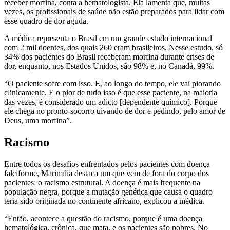
receber morfina, conta a hematologista. Ela lamenta que, muitas
vezes, os profissionais de saúde não estão preparados para lidar com
esse quadro de dor aguda.
A médica representa o Brasil em um grande estudo internacional
com 2 mil doentes, dos quais 260 eram brasileiros. Nesse estudo, só
34% dos pacientes do Brasil receberam morfina durante crises de
dor, enquanto, nos Estados Unidos, são 98% e, no Canadá, 99%.
“O paciente sofre com isso. E, ao longo do tempo, ele vai piorando
clinicamente. E o pior de tudo isso é que esse paciente, na maioria
das vezes, é considerado um adicto [dependente químico]. Porque
ele chega no pronto-socorro uivando de dor e pedindo, pelo amor de
Deus, uma morfina”.
Racismo
Entre todos os desafios enfrentados pelos pacientes com doença
falciforme, Marimília destaca um que vem de fora do corpo dos
pacientes: o racismo estrutural. A doença é mais frequente na
população negra, porque a mutação genética que causa o quadro
teria sido originada no continente africano, explicou a médica.
“Então, acontece a questão do racismo, porque é uma doença
hematológica, crônica, que mata, e os pacientes são pobres. No