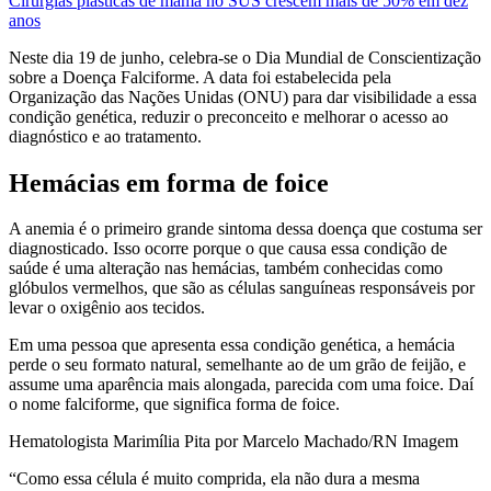
Cirurgias plásticas de mama no SUS crescem mais de 50% em dez
anos
Neste dia 19 de junho, celebra-se o Dia Mundial de Conscientização
sobre a Doença Falciforme. A data foi estabelecida pela
Organização das Nações Unidas (ONU) para dar visibilidade a essa
condição genética, reduzir o preconceito e melhorar o acesso ao
diagnóstico e ao tratamento.
Hemácias em forma de foice
A anemia é o primeiro grande sintoma dessa doença que costuma ser
diagnosticado. Isso ocorre porque o que causa essa condição de
saúde é uma alteração nas hemácias, também conhecidas como
glóbulos vermelhos, que são as células sanguíneas responsáveis por
levar o oxigênio aos tecidos.
Em uma pessoa que apresenta essa condição genética, a hemácia
perde o seu formato natural, semelhante ao de um grão de feijão, e
assume uma aparência mais alongada, parecida com uma foice. Daí
o nome falciforme, que significa forma de foice.
Hematologista Marimília Pita por Marcelo Machado/RN Imagem
“Como essa célula é muito comprida, ela não dura a mesma