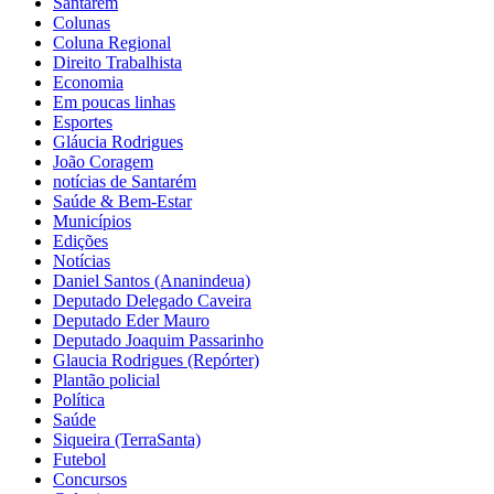
Santarém
Colunas
Coluna Regional
Direito Trabalhista
Economia
Em poucas linhas
Esportes
Gláucia Rodrigues
João Coragem
notícias de Santarém
Saúde & Bem-Estar
Municípios
Edições
Notícias
Daniel Santos (Ananindeua)
Deputado Delegado Caveira
Deputado Eder Mauro
Deputado Joaquim Passarinho
Glaucia Rodrigues (Repórter)
Plantão policial
Política
Saúde
Siqueira (TerraSanta)
Futebol
Concursos