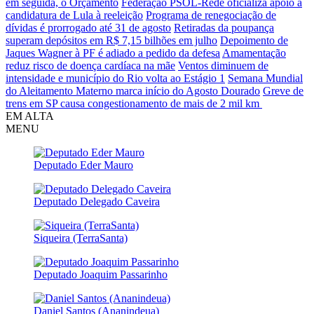
em seguida, o Orçamento
Federação PSOL-Rede oficializa apoio à
candidatura de Lula à reeleição
Programa de renegociação de
dívidas é prorrogado até 31 de agosto
Retiradas da poupança
superam depósitos em R$ 7,15 bilhões em julho
Depoimento de
Jaques Wagner à PF é adiado a pedido da defesa
Amamentação
reduz risco de doença cardíaca na mãe
Ventos diminuem de
intensidade e município do Rio volta ao Estágio 1
Semana Mundial
do Aleitamento Materno marca início do Agosto Dourado
Greve de
trens em SP causa congestionamento de mais de 2 mil km
EM ALTA
MENU
Deputado Eder Mauro
Deputado Delegado Caveira
Siqueira (TerraSanta)
Deputado Joaquim Passarinho
Daniel Santos (Ananindeua)