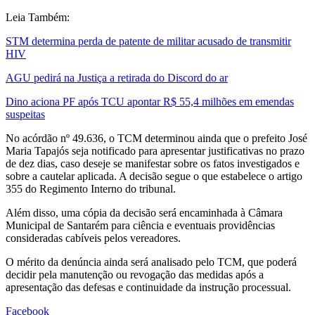
Leia Também:
STM determina perda de patente de militar acusado de transmitir
HIV
AGU pedirá na Justiça a retirada do Discord do ar
Dino aciona PF após TCU apontar R$ 55,4 milhões em emendas
suspeitas
No acórdão nº 49.636, o TCM determinou ainda que o prefeito José
Maria Tapajós seja notificado para apresentar justificativas no prazo
de dez dias, caso deseje se manifestar sobre os fatos investigados e
sobre a cautelar aplicada. A decisão segue o que estabelece o artigo
355 do Regimento Interno do tribunal.
Além disso, uma cópia da decisão será encaminhada à Câmara
Municipal de Santarém para ciência e eventuais providências
consideradas cabíveis pelos vereadores.
O mérito da denúncia ainda será analisado pelo TCM, que poderá
decidir pela manutenção ou revogação das medidas após a
apresentação das defesas e continuidade da instrução processual.
Facebook