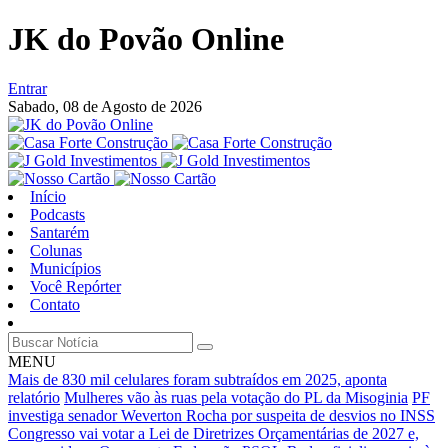
JK do Povão Online
Entrar
Sabado,
08 de Agosto de 2026
Início
Podcasts
Santarém
Colunas
Municípios
Você Repórter
Contato
MENU
Mais de 830 mil celulares foram subtraídos em 2025, aponta
relatório
Mulheres vão às ruas pela votação do PL da Misoginia
PF
investiga senador Weverton Rocha por suspeita de desvios no INSS
Congresso vai votar a Lei de Diretrizes Orçamentárias de 2027 e,