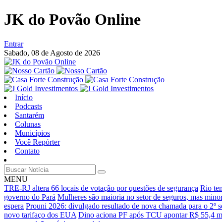
JK do Povão Online
Entrar
Sabado,
08 de Agosto de 2026
Início
Podcasts
Santarém
Colunas
Municípios
Você Repórter
Contato
MENU
TRE-RJ altera 66 locais de votação por questões de segurança
Rio te
governo do Pará
Mulheres são maioria no setor de seguros, mas minor
espera
Prouni 2026: divulgado resultado de nova chamada para o 2º s
novo tarifaço dos EUA
Dino aciona PF após TCU apontar R$ 55,4 m