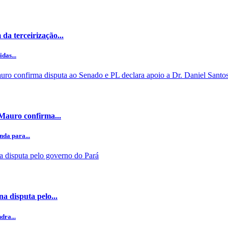
da terceirização...
das...
 Mauro confirma...
da para...
a disputa pelo...
dra...