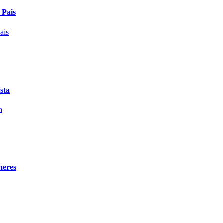
 Pais
sta
heres