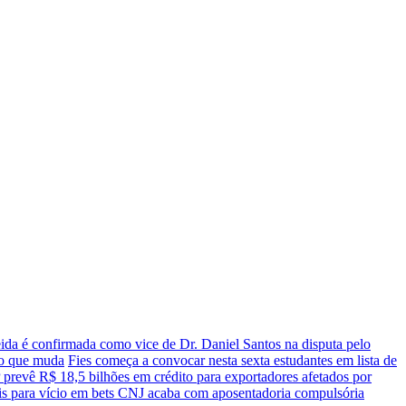
da é confirmada como vice de Dr. Daniel Santos na disputa pelo
a o que muda
Fies começa a convocar nesta sexta estudantes em lista de
prevê R$ 18,5 bilhões em crédito para exportadores afetados por
s para vício em bets
CNJ acaba com aposentadoria compulsória