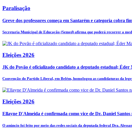
Paralisação
Greve dos professores começa em Santarém e categoria cobra fim 
Secretaria Municipal de Educação (Semed) afirma que poderá recorrer a medi
Eleições 2026
JK do Povão é oficializado candidato a deputado estadual; Éder
Convenção do Partido Liberal, em Belém, homologou as candidaturas da legen
Eleições 2026
Ellayne D'Almeida é confirmada como vice de Dr. Daniel Santos n
O anúncio foi feito por meio das redes sociais da deputada federal Dra. Alessan