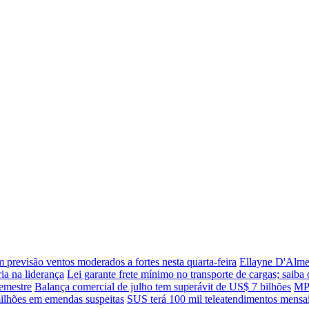
m previsão ventos moderados a fortes nesta quarta-feira
Ellayne D'Almei
ia na liderança
Lei garante frete mínimo no transporte de cargas; saib
emestre
Balança comercial de julho tem superávit de US$ 7 bilhões
MP 
ilhões em emendas suspeitas
SUS terá 100 mil teleatendimentos mensai