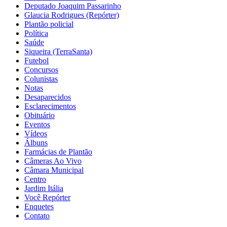
Deputado Joaquim Passarinho
Glaucia Rodrigues (Repórter)
Plantão policial
Política
Saúde
Siqueira (TerraSanta)
Futebol
Concursos
Colunistas
Notas
Desaparecidos
Esclarecimentos
Obituário
Eventos
Vídeos
Álbuns
Farmácias de Plantão
Câmeras Ao Vivo
Câmara Municipal
Centro
Jardim Itália
Você Repórter
Enquetes
Contato