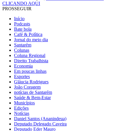
CLICANDO AQUI
PROSSEGUIR
Início
Podcasts
Bate bola
Café & Política
Jornal do meio dia
Santarém
Colunas
Coluna Regional
Direito Trabalhista
Economia
Em poucas linhas
Esportes
Gláucia Rodrigues
João Coragem
notícias de Santarém
Saúde & Bem-Estar
Municípios
Edições
Notícias
Daniel Santos (Ananindeua)
Deputado Delegado Caveira
Deputado Eder Mauro