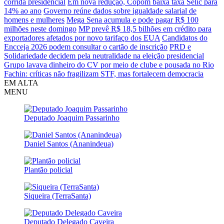
corrida presidencial
Em nova redução, Copom baixa taxa Selic para
14% ao ano
Governo reúne dados sobre igualdade salarial de
homens e mulheres
Mega Sena acumula e pode pagar R$ 100
milhões neste domingo
MP prevê R$ 18,5 bilhões em crédito para
exportadores afetados por novo tarifaço dos EUA
Candidatos do
Encceja 2026 podem consultar o cartão de inscrição
PRD e
Solidariedade decidem pela neutralidade na eleição presidencial
Grupo lavava dinheiro do CV por meio de clube e pousada no Rio
Fachin: críticas não fragilizam STF, mas fortalecem democracia
EM ALTA
MENU
Deputado Joaquim Passarinho
Daniel Santos (Ananindeua)
Plantão policial
Siqueira (TerraSanta)
Deputado Delegado Caveira