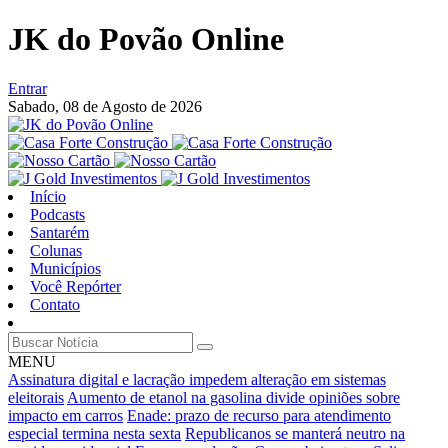
JK do Povão Online
Entrar
Sabado,
08 de Agosto de 2026
Início
Podcasts
Santarém
Colunas
Municípios
Você Repórter
Contato
MENU
Assinatura digital e lacração impedem alteração em sistemas
eleitorais
Aumento de etanol na gasolina divide opiniões sobre
impacto em carros
Enade: prazo de recurso para atendimento
especial termina nesta sexta
Republicanos se manterá neutro na