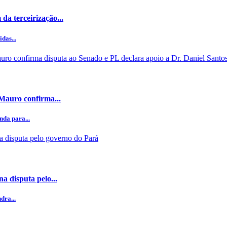
da terceirização...
das...
 Mauro confirma...
da para...
a disputa pelo...
dra...