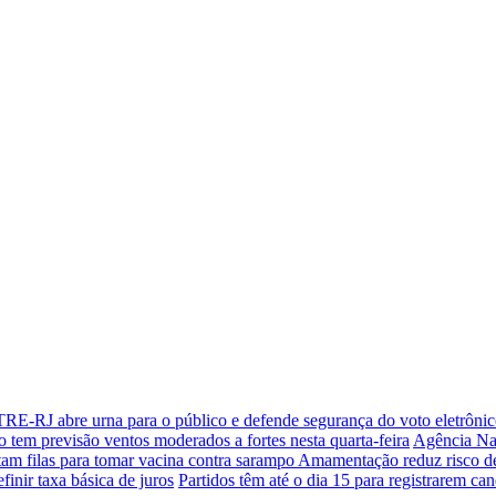
TRE-RJ abre urna para o público e defende segurança do voto eletrôni
o tem previsão ventos moderados a fortes nesta quarta-feira
Agência Nac
tam filas para tomar vacina contra sarampo
Amamentação reduz risco de
finir taxa básica de juros
Partidos têm até o dia 15 para registrarem can