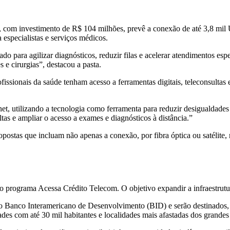
 com investimento de R$ 104 milhões, prevê a conexão de até 3,8 mil 
specialistas e serviços médicos.
do para agilizar diagnósticos, reduzir filas e acelerar atendimentos esp
e cirurgias”, destacou a pasta.
issionais da saúde tenham acesso a ferramentas digitais, teleconsultas
t, utilizando a tecnologia como ferramenta para reduzir desigualdades
as e ampliar o acesso a exames e diagnósticos à distância.”
postas que incluam não apenas a conexão, por fibra óptica ou satélite,
o programa Acessa Crédito Telecom. O objetivo expandir a infraestrutu
o Banco Interamericano de Desenvolvimento (BID) e serão destinados, 
ades com até 30 mil habitantes e localidades mais afastadas dos grandes