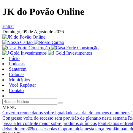
JK do Povão Online
Entrar
Domingo,
09 de Agosto de 2026
Início
Podcasts
Santarém
Colunas
Municípios
Você Repórter
Contato
MENU
Governo reúne dados sobre igualdade salarial de homens e mulheres
Congresso volta do recesso sem previsão de plenário nesta semana
Ri
passa a ter controle maior sobre produtos químicos
Paulistanos enfren
debatido em 80% das escolas
Copom inicia nesta terça reunião para de