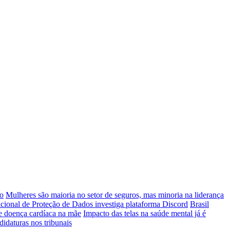
co
Mulheres são maioria no setor de seguros, mas minoria na liderança
ional de Proteção de Dados investiga plataforma Discord
Brasil
 doença cardíaca na mãe
Impacto das telas na saúde mental já é
didaturas nos tribunais