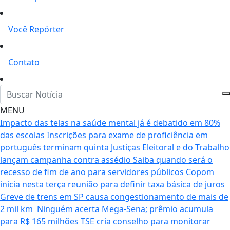
Você Repórter
Contato
MENU
Impacto das telas na saúde mental já é debatido em 80%
das escolas
Inscrições para exame de proficiência em
português terminam quinta
Justiças Eleitoral e do Trabalho
lançam campanha contra assédio
Saiba quando será o
recesso de fim de ano para servidores públicos
Copom
inicia nesta terça reunião para definir taxa básica de juros
Greve de trens em SP causa congestionamento de mais de
2 mil km
Ninguém acerta Mega-Sena; prêmio acumula
para R$ 165 milhões
TSE cria conselho para monitorar