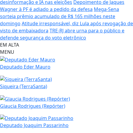
desinformação e IA nas eleições
Depoimento de Jaques
Wagner à PF é adiado a pedido da defesa
Mega-Sena
sorteia prêmio acumulado de R$ 165 milhões neste
domingo
Atitude irresponsável, diz Lula após revogação de
visto de embaixadora
TRE-RJ abre urna para o público e
defende segurança do voto eletrônico
EM ALTA
MENU
Deputado Eder Mauro
Siqueira (TerraSanta)
Glaucia Rodrigues (Repórter)
Deputado Joaquim Passarinho