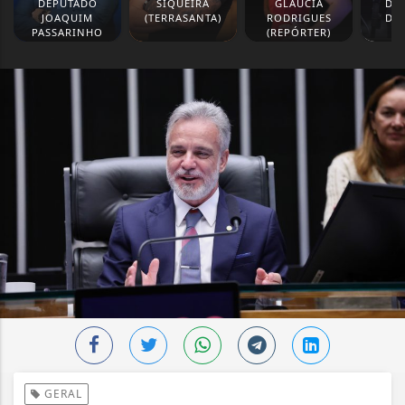
DEPUTADO
SIQUEIRA
GLAUCIA
DE
JOAQUIM
(TERRASANTA)
RODRIGUES
DE
PASSARINHO
(REPÓRTER)
CA
GERAL