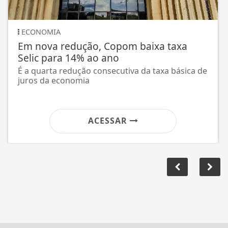
GERAL
PRD e Solidariedade decidem pela
neutralidade na eleição presidencial
Diretórios estaduais estão livres para formar
alianças com os partidos que preferirem.
ACESSAR