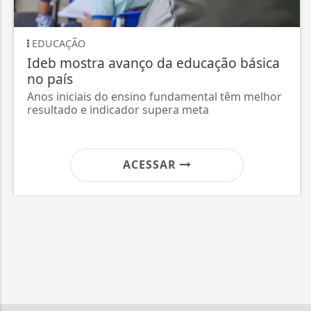
GERAL
Lei garante frete mínimo no transporte
de cargas; saiba o que muda
Texto sancionado neste quarta-feira (5) amplia
fiscalização sobre pagamento do frete.
ACESSAR