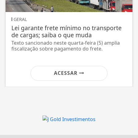
ECONOMIA
Em nova redução, Copom baixa taxa
Selic para 14% ao ano
É a quarta redução consecutiva da taxa básica de
juros da economia
ACESSAR