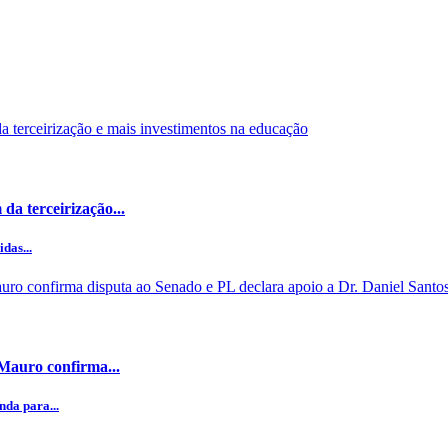
da terceirização...
das...
 Mauro confirma...
da para...