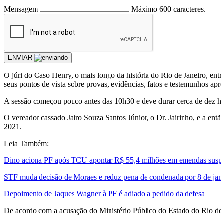
Mensagem
Máximo 600 caracteres.
ENVIAR
O júri do Caso Henry, o mais longo da história do Rio de Janeiro, en
seus pontos de vista sobre provas, evidências, fatos e testemunhos ap
A sessão começou pouco antes das 10h30 e deve durar cerca de dez hor
O vereador cassado Jairo Souza Santos Júnior, o Dr. Jairinho, e a en
2021.
Leia Também:
Dino aciona PF após TCU apontar R$ 55,4 milhões em emendas susp
STF muda decisão de Moraes e reduz pena de condenada por 8 de jan
Depoimento de Jaques Wagner à PF é adiado a pedido da defesa
De acordo com a acusação do Ministério Público do Estado do Rio de 