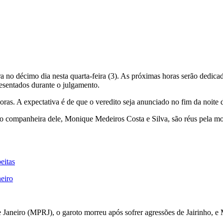
tra no décimo dia nesta quarta-feira (3). As próximas horas serão dedi
resentados durante o julgamento.
as. A expectativa é de que o veredito seja anunciado no fim da noite d
tão companheira dele, Monique Medeiros Costa e Silva, são réus pela m
eitas
eiro
Janeiro (MPRJ), o garoto morreu após sofrer agressões de Jairinho, e 