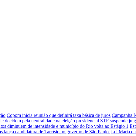
ção
Copom inicia reunião que definirá taxa básica de juros
Campanha Na
e decidem pela neutralidade na eleição presidencial
STF suspende julga
tos diminuem de intensidade e município do Rio volta ao Estágio 1
Est
s lança candidatura de Tarcísio ao governo de São Paulo
Lei Maria da