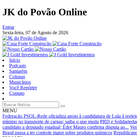
JK do Povão Online
Entrar
Sexta-feira,
07 de Agosto de 2026
Início
Podcasts
Santarém
Colunas
Municípios
Você Repórter
Contato
MENU
Federação PSOL-Rede oficializa apoio à candidatura de Lula à reelei
mínimo no transporte de cargas; saiba o que muda
PRD e Solidariedad
candidato a deputado estadual; Éder Mauro confirma disputa ao...
Ven
Brasil passa a ter controle maior sobre produtos químicos
Republicano