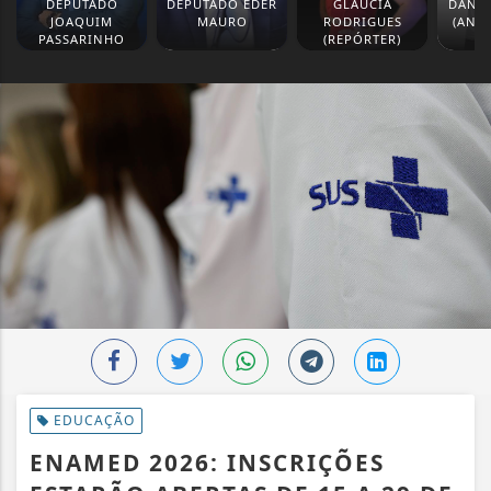
DEPUTADO
DEPUTADO EDER
GLAUCIA
DANIE
JOAQUIM
MAURO
RODRIGUES
(ANA
PASSARINHO
(REPÓRTER)
EDUCAÇÃO
ENAMED 2026: INSCRIÇÕES