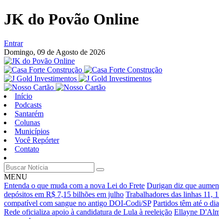
JK do Povão Online
Entrar
Domingo,
09 de Agosto de 2026
Início
Podcasts
Santarém
Colunas
Municípios
Você Repórter
Contato
MENU
Entenda o que muda com a nova Lei do Frete
Durigan diz que aument
depósitos em R$ 7,15 bilhões em julho
Trabalhadores das linhas 11, 
compatível com sangue no antigo DOI-Codi/SP
Partidos têm até o di
Rede oficializa apoio à candidatura de Lula à reeleição
Ellayne D'Alm