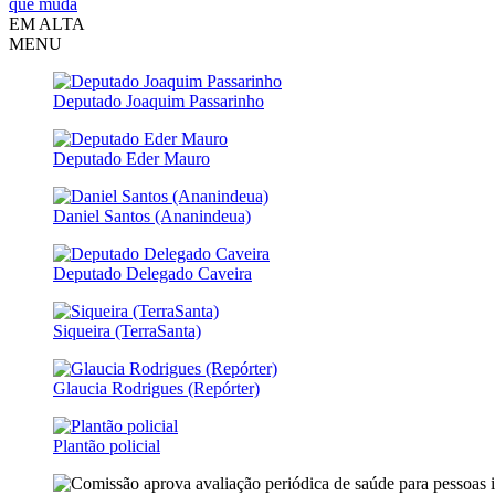
que muda
EM ALTA
MENU
Deputado Joaquim Passarinho
Deputado Eder Mauro
Daniel Santos (Ananindeua)
Deputado Delegado Caveira
Siqueira (TerraSanta)
Glaucia Rodrigues (Repórter)
Plantão policial