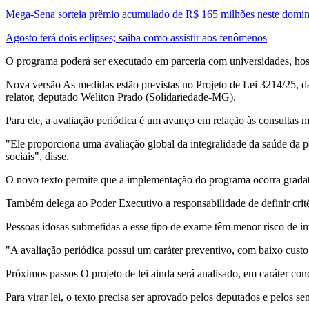
Mega-Sena sorteia prêmio acumulado de R$ 165 milhões neste domi
Agosto terá dois eclipses; saiba como assistir aos fenômenos
O programa poderá ser executado em parceria com universidades, hospi
Nova versão As medidas estão previstas no Projeto de Lei 3214/25, 
relator, deputado Weliton Prado (Solidariedade-MG).
Para ele, a avaliação periódica é um avanço em relação às consultas m
"Ele proporciona uma avaliação global da integralidade da saúde da pe
sociais", disse.
O novo texto permite que a implementação do programa ocorra gradativ
Também delega ao Poder Executivo a responsabilidade de definir crité
Pessoas idosas submetidas a esse tipo de exame têm menor risco de 
"A avaliação periódica possui um caráter preventivo, com baixo custo
Próximos passos O projeto de lei ainda será analisado, em caráter con
Para virar lei, o texto precisa ser aprovado pelos deputados e pelos se