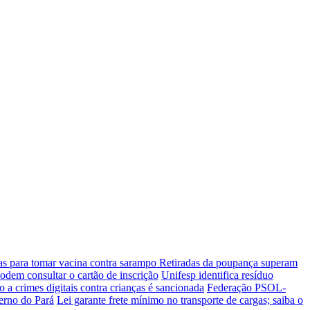
las para tomar vacina contra sarampo
Retiradas da poupança superam
dem consultar o cartão de inscrição
Unifesp identifica resíduo
 a crimes digitais contra crianças é sancionada
Federação PSOL-
erno do Pará
Lei garante frete mínimo no transporte de cargas; saiba o