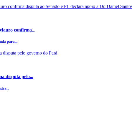
 Mauro confirma...
da para...
a disputa pelo...
dra...