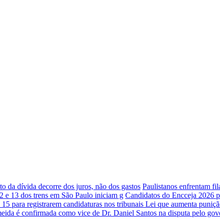
o da dívida decorre dos juros, não dos gastos
Paulistanos enfrentam fi
12 e 13 dos trens em São Paulo iniciam g
Candidatos do Encceja 2026 po
a 15 para registrarem candidaturas nos tribunais
Lei que aumenta punição
eida é confirmada como vice de Dr. Daniel Santos na disputa pelo gov