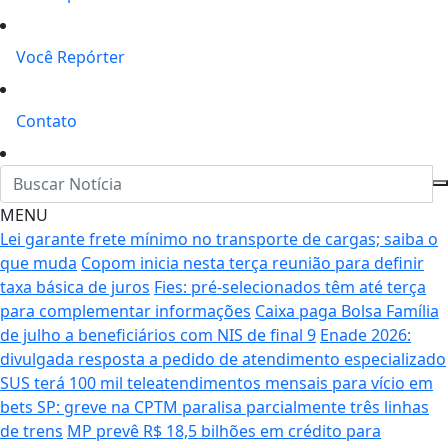
Você Repórter
Contato
MENU
Lei garante frete mínimo no transporte de cargas; saiba o
que muda
Copom inicia nesta terça reunião para definir
taxa básica de juros
Fies: pré-selecionados têm até terça
para complementar informações
Caixa paga Bolsa Família
de julho a beneficiários com NIS de final 9
Enade 2026:
divulgada resposta a pedido de atendimento especializado
SUS terá 100 mil teleatendimentos mensais para vício em
bets
SP: greve na CPTM paralisa parcialmente três linhas
de trens
MP prevê R$ 18,5 bilhões em crédito para