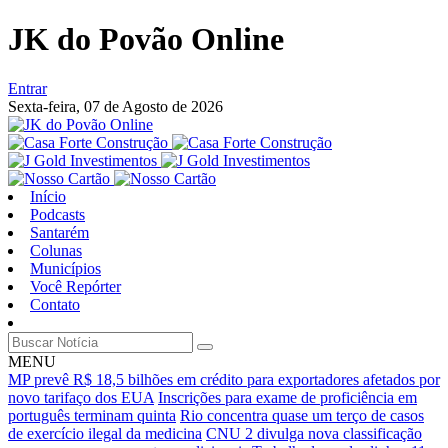
JK do Povão Online
Entrar
Sexta-feira,
07 de Agosto de 2026
Início
Podcasts
Santarém
Colunas
Municípios
Você Repórter
Contato
MENU
MP prevê R$ 18,5 bilhões em crédito para exportadores afetados por
novo tarifaço dos EUA
Inscrições para exame de proficiência em
português terminam quinta
Rio concentra quase um terço de casos
de exercício ilegal da medicina
CNU 2 divulga nova classificação