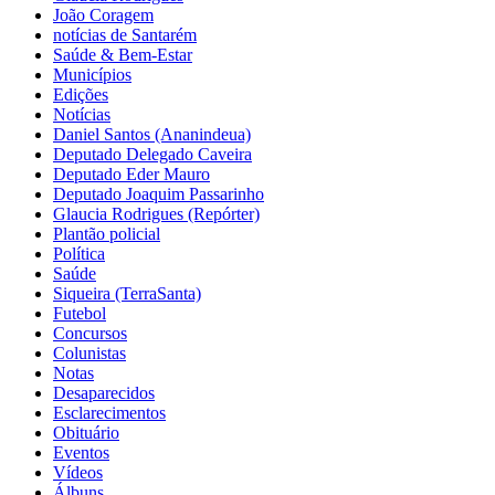
João Coragem
notícias de Santarém
Saúde & Bem-Estar
Municípios
Edições
Notícias
Daniel Santos (Ananindeua)
Deputado Delegado Caveira
Deputado Eder Mauro
Deputado Joaquim Passarinho
Glaucia Rodrigues (Repórter)
Plantão policial
Política
Saúde
Siqueira (TerraSanta)
Futebol
Concursos
Colunistas
Notas
Desaparecidos
Esclarecimentos
Obituário
Eventos
Vídeos
Álbuns