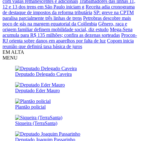
com vagas remanescentes e adicionais
Trabalhadores das linhas 11,
12 e 13 dos trens em São Paulo iniciam g
Receita adia cronograma
de destaque de impostos da reforma tributária
SP: greve na CPTM
paralisa parcialmente três linhas de trens
Petrobras descobre mais
poço de gás na margem equatorial da Colômbia
Gênero, raça e
origem familiar definem mobilidade social, diz estudo
Mega-Sena
acumula para R$ 135 milhões; confira as dezenas sorteadas
Procon-
RJ orienta sobre danos em aparelhos por falta de luz
Copom inicia
reunião que definirá taxa básica de juros
EM ALTA
MENU
Deputado Delegado Caveira
Deputado Eder Mauro
Plantão policial
Siqueira (TerraSanta)
Deputado Joaquim Passarinho