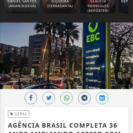
DANIEL SANTOS
SIQUEIRA
GLAUCIA
DEPUT
(ANANINDEUA)
(TERRASANTA)
RODRIGUES
M
(REPÓRTER)
GERAL
AGÊNCIA BRASIL COMPLETA 36