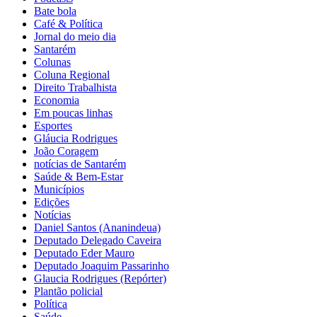
Bate bola
Café & Política
Jornal do meio dia
Santarém
Colunas
Coluna Regional
Direito Trabalhista
Economia
Em poucas linhas
Esportes
Gláucia Rodrigues
João Coragem
notícias de Santarém
Saúde & Bem-Estar
Municípios
Edições
Notícias
Daniel Santos (Ananindeua)
Deputado Delegado Caveira
Deputado Eder Mauro
Deputado Joaquim Passarinho
Glaucia Rodrigues (Repórter)
Plantão policial
Política
Saúde