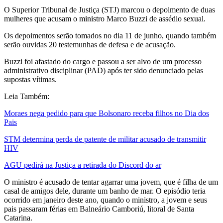
O Superior Tribunal de Justiça (STJ) marcou o depoimento de duas
mulheres que acusam o ministro Marco Buzzi de assédio sexual.
Os depoimentos serão tomados no dia 11 de junho, quando também
serão ouvidas 20 testemunhas de defesa e de acusação.
Buzzi foi afastado do cargo e passou a ser alvo de um processo
administrativo disciplinar (PAD) após ter sido denunciado pelas
supostas vítimas.
Leia Também:
Moraes nega pedido para que Bolsonaro receba filhos no Dia dos
Pais
STM determina perda de patente de militar acusado de transmitir
HIV
AGU pedirá na Justiça a retirada do Discord do ar
O ministro é acusado de tentar agarrar uma jovem, que é filha de um
casal de amigos dele, durante um banho de mar. O episódio teria
ocorrido em janeiro deste ano, quando o ministro, a jovem e seus
pais passaram férias em Balneário Camboriú, litoral de Santa
Catarina.