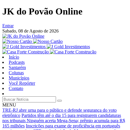
JK do Povão Online
Entrar
Sabado,
08 de Agosto de 2026
Início
Podcasts
Santarém
Colunas
Municípios
Você Repórter
Contato
MENU
TRE-RJ abre urna para o público e defende segurança do voto
eletrônico
Partidos têm até o dia 15 para registrarem candidaturas
nos tribunais
Ninguém acerta Mega-Sena; prêmio acumula para R$
165 milhões
Inscrições para exame de proficiência em português