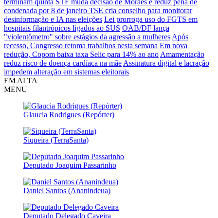
terminam quinta
STF muda decisão de Moraes e reduz pena de
condenada por 8 de janeiro
TSE cria conselho para monitorar
desinformação e IA nas eleições
Lei prorroga uso do FGTS em
hospitais filantrópicos ligados ao SUS
OAB/DF lança
"violentômetro" sobre estágios da agressão a mulheres
Após
recesso, Congresso retoma trabalhos nesta semana
Em nova
redução, Copom baixa taxa Selic para 14% ao ano
Amamentação
reduz risco de doença cardíaca na mãe
Assinatura digital e lacração
impedem alteração em sistemas eleitorais
EM ALTA
MENU
Glaucia Rodrigues (Repórter)
Siqueira (TerraSanta)
Deputado Joaquim Passarinho
Daniel Santos (Ananindeua)
Deputado Delegado Caveira