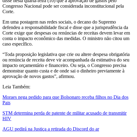
disse nesta quarta-feira (10) que a aprovação de gastos pelo
Congresso Nacional pode ser considerada inconstitucional pela
Corte.
Em uma postagem nas redes sociais, o decano do Supremo
defendeu a responsabilidade fiscal e disse que a jurisprudência da
Corte exige que despesas ou renúncias de receitas devem levar em
conta o impacto econômico das medidas. O ministro não citou um
caso específico.
“Toda proposição legislativa que crie ou altere despesa obrigatória
ou renúncia de receita deve vir acompanhada da estimativa do seu
impacto orçamentário e financeiro. Ou seja, o Congresso precisa
demonstrar quanto custa e de onde sai o dinheiro previamente à
aprovação de novos gastos”, afirmou.
Leia Também:
Moraes nega pedido para que Bolsonaro receba filhos no Dia dos
Pais
STM determina perda de patente de militar acusado de transmitir
HIV
AGU pedirá na Justiça a retirada do Discord do ar