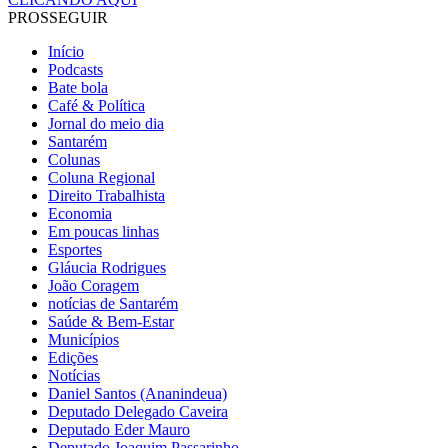
PROSSEGUIR
Início
Podcasts
Bate bola
Café & Política
Jornal do meio dia
Santarém
Colunas
Coluna Regional
Direito Trabalhista
Economia
Em poucas linhas
Esportes
Gláucia Rodrigues
João Coragem
notícias de Santarém
Saúde & Bem-Estar
Municípios
Edições
Notícias
Daniel Santos (Ananindeua)
Deputado Delegado Caveira
Deputado Eder Mauro
Deputado Joaquim Passarinho