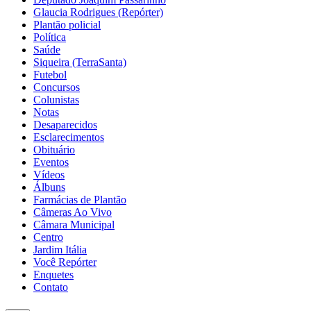
Glaucia Rodrigues (Repórter)
Plantão policial
Política
Saúde
Siqueira (TerraSanta)
Futebol
Concursos
Colunistas
Notas
Desaparecidos
Esclarecimentos
Obituário
Eventos
Vídeos
Álbuns
Farmácias de Plantão
Câmeras Ao Vivo
Câmara Municipal
Centro
Jardim Itália
Você Repórter
Enquetes
Contato