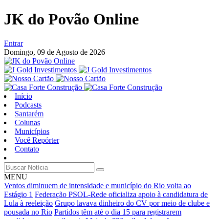
JK do Povão Online
Entrar
Domingo,
09 de Agosto de 2026
Início
Podcasts
Santarém
Colunas
Municípios
Você Repórter
Contato
MENU
Ventos diminuem de intensidade e município do Rio volta ao
Estágio 1
Federação PSOL-Rede oficializa apoio à candidatura de
Lula à reeleição
Grupo lavava dinheiro do CV por meio de clube e
pousada no Rio
Partidos têm até o dia 15 para registrarem