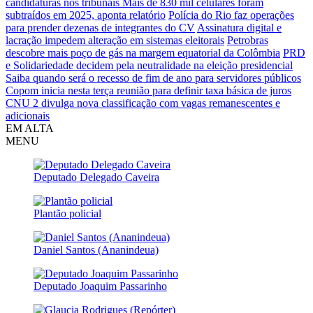
candidaturas nos tribunais
Mais de 830 mil celulares foram
subtraídos em 2025, aponta relatório
Polícia do Rio faz operações
para prender dezenas de integrantes do CV
Assinatura digital e
lacração impedem alteração em sistemas eleitorais
Petrobras
descobre mais poço de gás na margem equatorial da Colômbia
PRD
e Solidariedade decidem pela neutralidade na eleição presidencial
Saiba quando será o recesso de fim de ano para servidores públicos
Copom inicia nesta terça reunião para definir taxa básica de juros
CNU 2 divulga nova classificação com vagas remanescentes e
adicionais
EM ALTA
MENU
Deputado Delegado Caveira
Plantão policial
Daniel Santos (Ananindeua)
Deputado Joaquim Passarinho